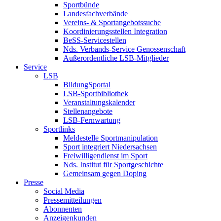
Sportbünde
Landesfachverbände
Vereins- & Sportangebotssuche
Koordinierungsstellen Integration
BeSS-Servicestellen
Nds. Verbands-Service Genossenschaft
Außerordentliche LSB-Mitglieder
Service
LSB
BildungSportal
LSB-Sportbibliothek
Veranstaltungskalender
Stellenangebote
LSB-Fernwartung
Sportlinks
Meldestelle Sportmanipulation
Sport integriert Niedersachsen
Freiwilligendienst im Sport
Nds. Institut für Sportgeschichte
Gemeinsam gegen Doping
Presse
Social Media
Pressemitteilungen
Abonnenten
Anzeigenkunden