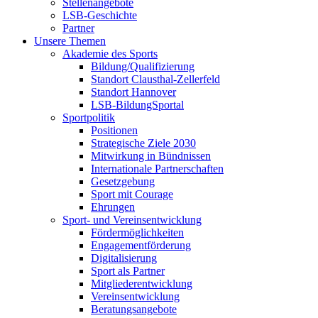
Stellenangebote
LSB-Geschichte
Partner
Unsere Themen
Akademie des Sports
Bildung/Qualifizierung
Standort Clausthal-Zellerfeld
Standort Hannover
LSB-BildungSportal
Sportpolitik
Positionen
Strategische Ziele 2030
Mitwirkung in Bündnissen
Internationale Partnerschaften
Gesetzgebung
Sport mit Courage
Ehrungen
Sport- und Vereinsentwicklung
Fördermöglichkeiten
Engagementförderung
Digitalisierung
Sport als Partner
Mitgliederentwicklung
Vereinsentwicklung
Beratungsangebote