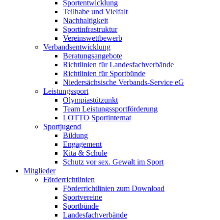
Sportentwicklung
Teilhabe und Vielfalt
Nachhaltigkeit
Sportinfrastruktur
Vereinswettbewerb
Verbandsentwicklung
Beratungsangebote
Richtlinien für Landesfachverbände
Richtlinien für Sportbünde
Niedersächsische Verbands-Service eG
Leistungssport
Olympiastützunkt
Team Leistungssportförderung
LOTTO Sportinternat
Sportjugend
Bildung
Engagement
Kita & Schule
Schutz vor sex. Gewalt im Sport
Mitglieder
Förderrichtlinien
Förderrichtlinien zum Download
Sportvereine
Sportbünde
Landesfachverbände