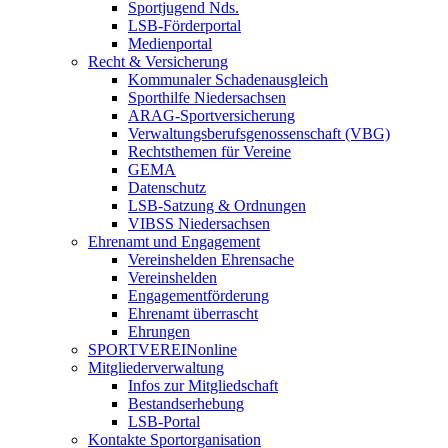
Sportjugend Nds.
LSB-Förderportal
Medienportal
Recht & Versicherung
Kommunaler Schadenausgleich
Sporthilfe Niedersachsen
ARAG-Sportversicherung
Verwaltungsberufsgenossenschaft (VBG)
Rechtsthemen für Vereine
GEMA
Datenschutz
LSB-Satzung & Ordnungen
VIBSS Niedersachsen
Ehrenamt und Engagement
Vereinshelden Ehrensache
Vereinshelden
Engagementförderung
Ehrenamt überrascht
Ehrungen
SPORTVEREINonline
Mitgliederverwaltung
Infos zur Mitgliedschaft
Bestandserhebung
LSB-Portal
Kontakte Sportorganisation