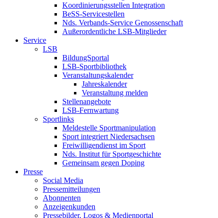
Koordinierungsstellen Integration
BeSS-Servicestellen
Nds. Verbands-Service Genossenschaft
Außerordentliche LSB-Mitglieder
Service
LSB
BildungSportal
LSB-Sportbibliothek
Veranstaltungskalender
Jahreskalender
Veranstaltung melden
Stellenangebote
LSB-Fernwartung
Sportlinks
Meldestelle Sportmanipulation
Sport integriert Niedersachsen
Freiwilligendienst im Sport
Nds. Institut für Sportgeschichte
Gemeinsam gegen Doping
Presse
Social Media
Pressemitteilungen
Abonnenten
Anzeigenkunden
Pressebilder, Logos & Medienportal