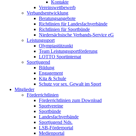
Kontakte
Vereinswettbewerb
Verbandsentwicklung
Beratungsangebote
Richtlinien für Landesfachverbände
Richtlinien für Sportbünde
Niedersächsische Verbands-Service eG
Leistungssport
Olympiastützunkt
Team Leistungssportförderung
LOTTO Sportinternat
Sportjugend
Bildung
Engagement
Kita & Schule
Schutz vor sex. Gewalt im Sport
Mitglieder
Förderrichtlinien
Förderrichtlinien zum Download
Sportvereine
Sportbünde
Landesfachverbände
Sportjugend Nds.
LSB-Förderportal
Medienportal