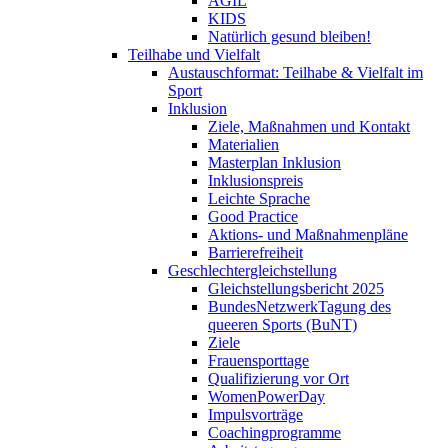
AGIL
KIDS
Natürlich gesund bleiben!
Teilhabe und Vielfalt
Austauschformat: Teilhabe & Vielfalt im
Sport
Inklusion
Ziele, Maßnahmen und Kontakt
Materialien
Masterplan Inklusion
Inklusionspreis
Leichte Sprache
Good Practice
Aktions- und Maßnahmenpläne
Barrierefreiheit
Geschlechtergleichstellung
Gleichstellungsbericht 2025
BundesNetzwerkTagung des
queeren Sports (BuNT)
Ziele
Frauensporttage
Qualifizierung vor Ort
WomenPowerDay
Impulsvorträge
Coachingprogramme