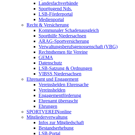
Landesfachverbände
Sportjugend Nds.
LSB-Förderportal
Medienportal
Recht & Versicherung
Kommunaler Schadenausgleich
Sporthilfe Niedersachsen
ARAG-Sportversicherung
Verwaltungsberufsgenossenschaft (VBG)
Rechtsthemen für Vereine
GEMA
Datenschutz
LSB-Satzung & Ordnungen
VIBSS Niedersachsen
Ehrenamt und Engagement
Vereinshelden Ehrensache
Vereinshelden
Engagementförderung
Ehrenamt überrascht
Ehrungen
SPORTVEREINonline
Mitgliederverwaltung
Infos zur Mitgliedschaft
Bestandserhebung
LSB-Portal