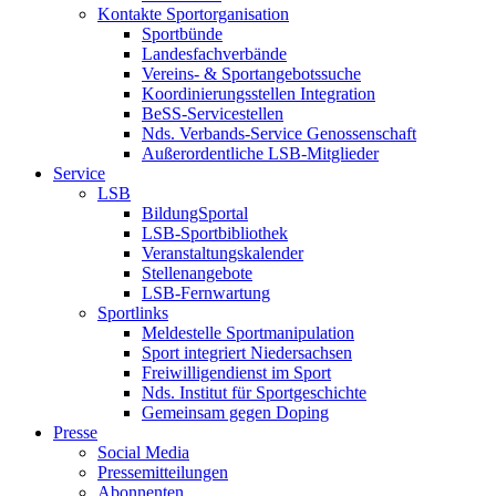
Kontakte Sportorganisation
Sportbünde
Landesfachverbände
Vereins- & Sportangebotssuche
Koordinierungsstellen Integration
BeSS-Servicestellen
Nds. Verbands-Service Genossenschaft
Außerordentliche LSB-Mitglieder
Service
LSB
BildungSportal
LSB-Sportbibliothek
Veranstaltungskalender
Stellenangebote
LSB-Fernwartung
Sportlinks
Meldestelle Sportmanipulation
Sport integriert Niedersachsen
Freiwilligendienst im Sport
Nds. Institut für Sportgeschichte
Gemeinsam gegen Doping
Presse
Social Media
Pressemitteilungen
Abonnenten