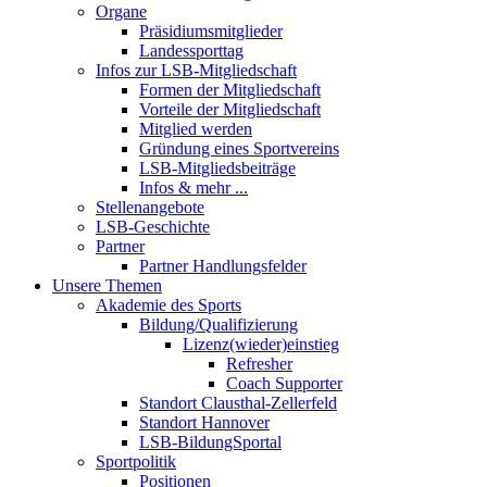
Organe
Präsidiumsmitglieder
Landessporttag
Infos zur LSB-Mitgliedschaft
Formen der Mitgliedschaft
Vorteile der Mitgliedschaft
Mitglied werden
Gründung eines Sportvereins
LSB-Mitgliedsbeiträge
Infos & mehr ...
Stellenangebote
LSB-Geschichte
Partner
Partner Handlungsfelder
Unsere Themen
Akademie des Sports
Bildung/Qualifizierung
Lizenz(wieder)einstieg
Refresher
Coach Supporter
Standort Clausthal-Zellerfeld
Standort Hannover
LSB-BildungSportal
Sportpolitik
Positionen