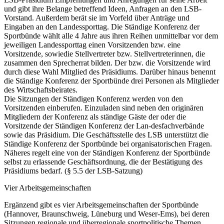
und gibt ihre Belange betreffend Ideen, Anfragen an den LSB-
Vorstand. Außerdem berät sie im Vorfeld über Anträge und
Eingaben an den Landessporttag. Die Ständige Konferenz der
Sportbünde wählt alle 4 Jahre aus ihren Reihen unmittelbar vor dem
jeweiligen Landessporttag einen Vorsitzenden bzw. eine
Vorsitzende, sowiedie Stellvertreter bzw. Stellvertreterinnen, die
zusammen den Sprecherrat bilden. Der bzw. die Vorsitzende wird
durch diese Wahl Mitglied des Präsidiums. Darüber hinaus benennt
die Ständige Konferenz der Sportbünde drei Personen als Mitglieder
des Wirtschaftsbeirates.
Die Sitzungen der Ständigen Konferenz werden von den
Vorsitzenden einberufen. Einzuladen sind neben den originären
Mitgliedern der Konferenz als ständige Gäste der oder die
Vorsitzende der Ständigen Konferenz der Lan-desfachverbände
sowie das Präsidium. Die Geschäftsstelle des LSB unterstützt die
Ständige Konferenz der Sportbünde bei organisatorischen Fragen.
Näheres regelt eine von der Ständigen Konferenz der Sportbünde
selbst zu erlassende Geschäftsordnung, die der Bestätigung des
Präsidiums bedarf. (§ 5.5 der LSB-Satzung)
Vier Arbeitsgemeinschaften
Ergänzend gibt es vier Arbeitsgemeinschaften der Sportbünde
(Hannover, Braunschweig, Lüneburg und Weser-Ems), bei deren
Sitzungen regionale und überregionale sportpolitische Themen