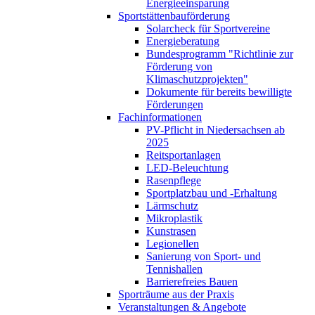
Energieeinsparung
Sportstättenbauförderung
Solarcheck für Sportvereine
Energieberatung
Bundesprogramm "Richtlinie zur
Förderung von
Klimaschutzprojekten"
Dokumente für bereits bewilligte
Förderungen
Fachinformationen
PV-Pflicht in Niedersachsen ab
2025
Reitsportanlagen
LED-Beleuchtung
Rasenpflege
Sportplatzbau und -Erhaltung
Lärmschutz
Mikroplastik
Kunstrasen
Legionellen
Sanierung von Sport- und
Tennishallen
Barrierefreies Bauen
Sporträume aus der Praxis
Veranstaltungen & Angebote