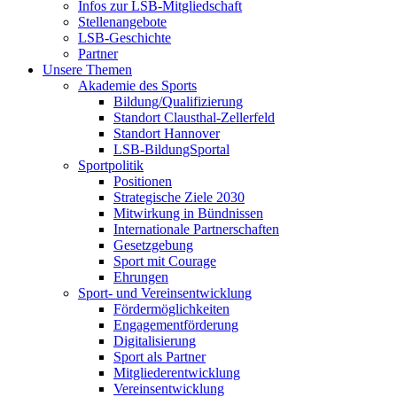
Infos zur LSB-Mitgliedschaft
Stellenangebote
LSB-Geschichte
Partner
Unsere Themen
Akademie des Sports
Bildung/Qualifizierung
Standort Clausthal-Zellerfeld
Standort Hannover
LSB-BildungSportal
Sportpolitik
Positionen
Strategische Ziele 2030
Mitwirkung in Bündnissen
Internationale Partnerschaften
Gesetzgebung
Sport mit Courage
Ehrungen
Sport- und Vereinsentwicklung
Fördermöglichkeiten
Engagementförderung
Digitalisierung
Sport als Partner
Mitgliederentwicklung
Vereinsentwicklung