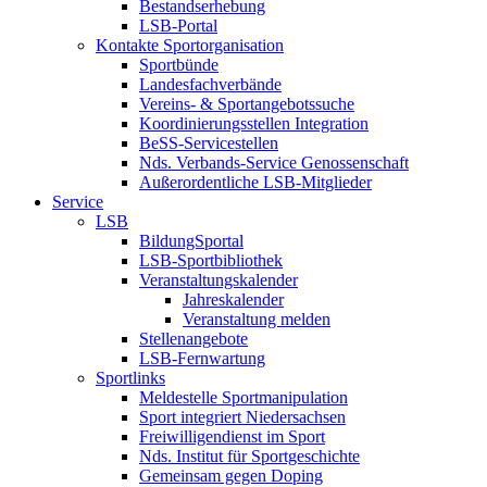
Bestandserhebung
LSB-Portal
Kontakte Sportorganisation
Sportbünde
Landesfachverbände
Vereins- & Sportangebotssuche
Koordinierungsstellen Integration
BeSS-Servicestellen
Nds. Verbands-Service Genossenschaft
Außerordentliche LSB-Mitglieder
Service
LSB
BildungSportal
LSB-Sportbibliothek
Veranstaltungskalender
Jahreskalender
Veranstaltung melden
Stellenangebote
LSB-Fernwartung
Sportlinks
Meldestelle Sportmanipulation
Sport integriert Niedersachsen
Freiwilligendienst im Sport
Nds. Institut für Sportgeschichte
Gemeinsam gegen Doping