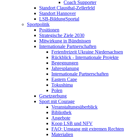
Coach Supporter
Standort Clausthal-Zellerfeld
Standort Hannover
LSB-BildungSportal
Sportpolitik
Positionen
Strategische Ziele 2030
Mitwirkung in Bündnissen
Internationale Partnerschaften
Ferienfreizeit Ukraine Niedersachsen
Rückblick - Internationale Projekte
Begegnungen
Jahresplanung
Internationale Partnerschaften
Eastern Cape
Tokushima
Polen
Gesetzgebung
Sport mit Courage
Veranstaltungsüberblick
Bibliothek
Angebote
Koop LSB und NFV
FAQ: Umgang mit extremen Rechten
Materialien