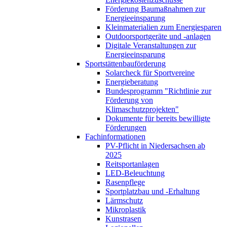
Förderung Baumaßnahmen zur
Energieeinsparung
Kleinmaterialien zum Energiesparen
Outdoorsportgeräte und -anlagen
Digitale Veranstaltungen zur
Energieeinsparung
Sportstättenbauförderung
Solarcheck für Sportvereine
Energieberatung
Bundesprogramm "Richtlinie zur
Förderung von
Klimaschutzprojekten"
Dokumente für bereits bewilligte
Förderungen
Fachinformationen
PV-Pflicht in Niedersachsen ab
2025
Reitsportanlagen
LED-Beleuchtung
Rasenpflege
Sportplatzbau und -Erhaltung
Lärmschutz
Mikroplastik
Kunstrasen