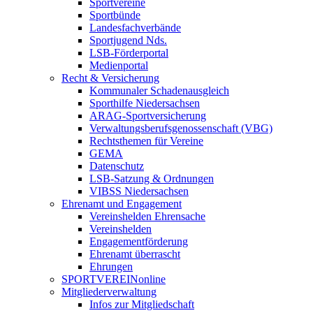
Sportvereine
Sportbünde
Landesfachverbände
Sportjugend Nds.
LSB-Förderportal
Medienportal
Recht & Versicherung
Kommunaler Schadenausgleich
Sporthilfe Niedersachsen
ARAG-Sportversicherung
Verwaltungsberufsgenossenschaft (VBG)
Rechtsthemen für Vereine
GEMA
Datenschutz
LSB-Satzung & Ordnungen
VIBSS Niedersachsen
Ehrenamt und Engagement
Vereinshelden Ehrensache
Vereinshelden
Engagementförderung
Ehrenamt überrascht
Ehrungen
SPORTVEREINonline
Mitgliederverwaltung
Infos zur Mitgliedschaft