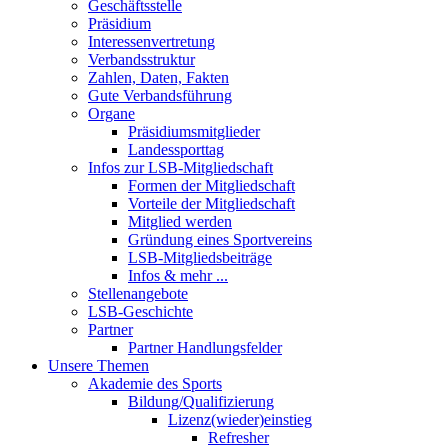
Geschäftsstelle
Präsidium
Interessenvertretung
Verbandsstruktur
Zahlen, Daten, Fakten
Gute Verbandsführung
Organe
Präsidiumsmitglieder
Landessporttag
Infos zur LSB-Mitgliedschaft
Formen der Mitgliedschaft
Vorteile der Mitgliedschaft
Mitglied werden
Gründung eines Sportvereins
LSB-Mitgliedsbeiträge
Infos & mehr ...
Stellenangebote
LSB-Geschichte
Partner
Partner Handlungsfelder
Unsere Themen
Akademie des Sports
Bildung/Qualifizierung
Lizenz(wieder)einstieg
Refresher