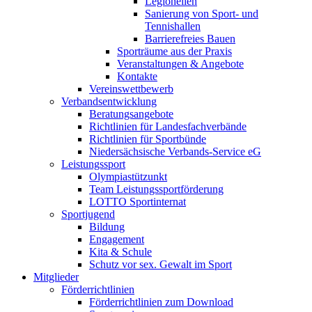
Legionellen
Sanierung von Sport- und
Tennishallen
Barrierefreies Bauen
Sporträume aus der Praxis
Veranstaltungen & Angebote
Kontakte
Vereinswettbewerb
Verbandsentwicklung
Beratungsangebote
Richtlinien für Landesfachverbände
Richtlinien für Sportbünde
Niedersächsische Verbands-Service eG
Leistungssport
Olympiastützunkt
Team Leistungssportförderung
LOTTO Sportinternat
Sportjugend
Bildung
Engagement
Kita & Schule
Schutz vor sex. Gewalt im Sport
Mitglieder
Förderrichtlinien
Förderrichtlinien zum Download