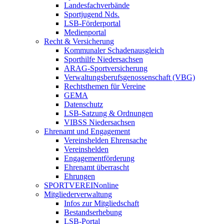
Landesfachverbände
Sportjugend Nds.
LSB-Förderportal
Medienportal
Recht & Versicherung
Kommunaler Schadenausgleich
Sporthilfe Niedersachsen
ARAG-Sportversicherung
Verwaltungsberufsgenossenschaft (VBG)
Rechtsthemen für Vereine
GEMA
Datenschutz
LSB-Satzung & Ordnungen
VIBSS Niedersachsen
Ehrenamt und Engagement
Vereinshelden Ehrensache
Vereinshelden
Engagementförderung
Ehrenamt überrascht
Ehrungen
SPORTVEREINonline
Mitgliederverwaltung
Infos zur Mitgliedschaft
Bestandserhebung
LSB-Portal