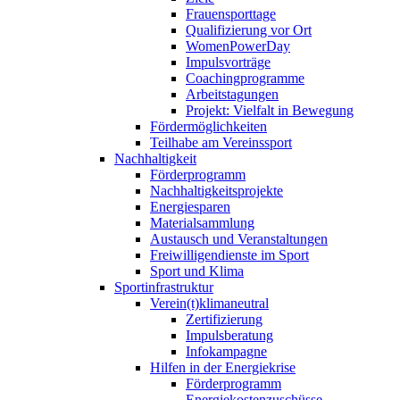
Frauensporttage
Qualifizierung vor Ort
WomenPowerDay
Impulsvorträge
Coachingprogramme
Arbeitstagungen
Projekt: Vielfalt in Bewegung
Fördermöglichkeiten
Teilhabe am Vereinssport
Nachhaltigkeit
Förderprogramm
Nachhaltigkeitsprojekte
Energiesparen
Materialsammlung
Austausch und Veranstaltungen
Freiwilligendienste im Sport
Sport und Klima
Sportinfrastruktur
Verein(t)klimaneutral
Zertifizierung
Impulsberatung
Infokampagne
Hilfen in der Energiekrise
Förderprogramm
Energiekostenzuschüsse