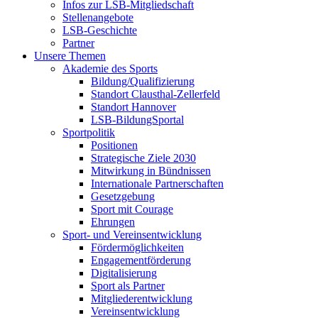
Infos zur LSB-Mitgliedschaft
Stellenangebote
LSB-Geschichte
Partner
Unsere Themen
Akademie des Sports
Bildung/Qualifizierung
Standort Clausthal-Zellerfeld
Standort Hannover
LSB-BildungSportal
Sportpolitik
Positionen
Strategische Ziele 2030
Mitwirkung in Bündnissen
Internationale Partnerschaften
Gesetzgebung
Sport mit Courage
Ehrungen
Sport- und Vereinsentwicklung
Fördermöglichkeiten
Engagementförderung
Digitalisierung
Sport als Partner
Mitgliederentwicklung
Vereinsentwicklung