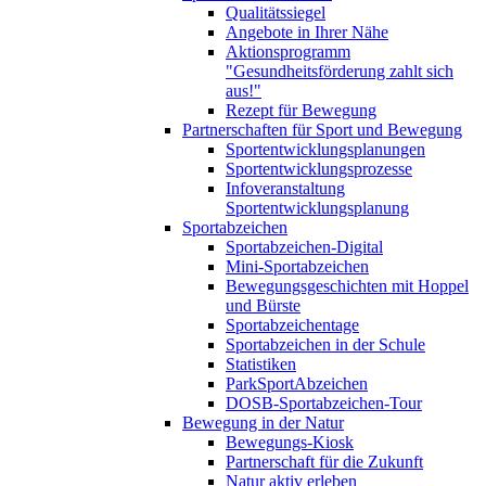
Qualitätssiegel
Angebote in Ihrer Nähe
Aktionsprogramm
"Gesundheitsförderung zahlt sich
aus!"
Rezept für Bewegung
Partnerschaften für Sport und Bewegung
Sportentwicklungsplanungen
Sportentwicklungsprozesse
Infoveranstaltung
Sportentwicklungsplanung
Sportabzeichen
Sportabzeichen-Digital
Mini-Sportabzeichen
Bewegungsgeschichten mit Hoppel
und Bürste
Sportabzeichentage
Sportabzeichen in der Schule
Statistiken
ParkSportAbzeichen
DOSB-Sportabzeichen-Tour
Bewegung in der Natur
Bewegungs-Kiosk
Partnerschaft für die Zukunft
Natur aktiv erleben