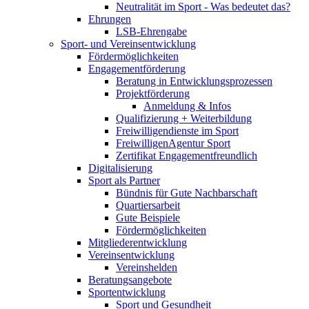
Neutralität im Sport - Was bedeutet das?
Ehrungen
LSB-Ehrengabe
Sport- und Vereinsentwicklung
Fördermöglichkeiten
Engagementförderung
Beratung in Entwicklungsprozessen
Projektförderung
Anmeldung & Infos
Qualifizierung + Weiterbildung
Freiwilligendienste im Sport
FreiwilligenAgentur Sport
Zertifikat Engagementfreundlich
Digitalisierung
Sport als Partner
Bündnis für Gute Nachbarschaft
Quartiersarbeit
Gute Beispiele
Fördermöglichkeiten
Mitgliederentwicklung
Vereinsentwicklung
Vereinshelden
Beratungsangebote
Sportentwicklung
Sport und Gesundheit