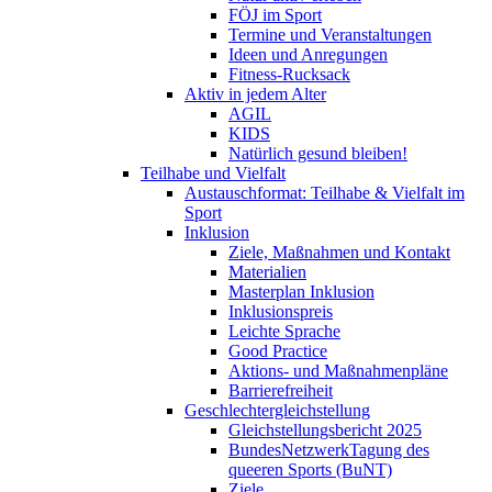
FÖJ im Sport
Termine und Veranstaltungen
Ideen und Anregungen
Fitness-Rucksack
Aktiv in jedem Alter
AGIL
KIDS
Natürlich gesund bleiben!
Teilhabe und Vielfalt
Austauschformat: Teilhabe & Vielfalt im
Sport
Inklusion
Ziele, Maßnahmen und Kontakt
Materialien
Masterplan Inklusion
Inklusionspreis
Leichte Sprache
Good Practice
Aktions- und Maßnahmenpläne
Barrierefreiheit
Geschlechtergleichstellung
Gleichstellungsbericht 2025
BundesNetzwerkTagung des
queeren Sports (BuNT)
Ziele