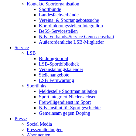
Kontakte Sportorganisation
Sportbünde
Landesfachverbände
Vereins- & Sportangebotssuche
Koordinierungsstellen Integration
BeSS-Servicestellen
Nds. Verbands-Service Genossenschaft
Außerordentliche LSB-Mitglieder
Service
LSB
BildungSportal
LSB-Sportbibliothek
Veranstaltungskalender
Stellenangebote
LSB-Fernwartung
Sportlinks
Meldestelle Sportmanipulation
Sport integriert Niedersachsen
Freiwilligendienst im Sport
Nds. Institut für Sportgeschichte
Gemeinsam gegen Doping
Presse
Social Media
Pressemitteilungen
Abonnenten