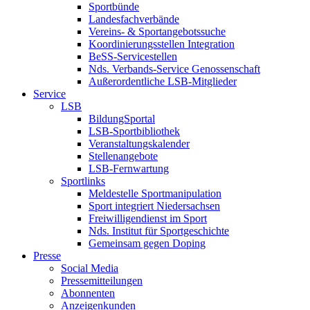
Sportbünde
Landesfachverbände
Vereins- & Sportangebotssuche
Koordinierungsstellen Integration
BeSS-Servicestellen
Nds. Verbands-Service Genossenschaft
Außerordentliche LSB-Mitglieder
Service
LSB
BildungSportal
LSB-Sportbibliothek
Veranstaltungskalender
Stellenangebote
LSB-Fernwartung
Sportlinks
Meldestelle Sportmanipulation
Sport integriert Niedersachsen
Freiwilligendienst im Sport
Nds. Institut für Sportgeschichte
Gemeinsam gegen Doping
Presse
Social Media
Pressemitteilungen
Abonnenten
Anzeigenkunden