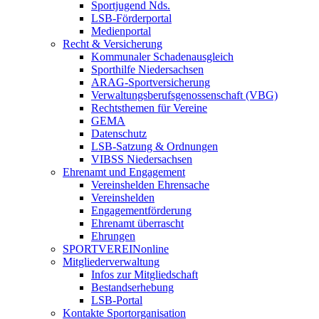
Sportjugend Nds.
LSB-Förderportal
Medienportal
Recht & Versicherung
Kommunaler Schadenausgleich
Sporthilfe Niedersachsen
ARAG-Sportversicherung
Verwaltungsberufsgenossenschaft (VBG)
Rechtsthemen für Vereine
GEMA
Datenschutz
LSB-Satzung & Ordnungen
VIBSS Niedersachsen
Ehrenamt und Engagement
Vereinshelden Ehrensache
Vereinshelden
Engagementförderung
Ehrenamt überrascht
Ehrungen
SPORTVEREINonline
Mitgliederverwaltung
Infos zur Mitgliedschaft
Bestandserhebung
LSB-Portal
Kontakte Sportorganisation