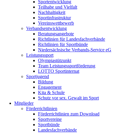
Sportentwicklung
Teilhabe und Vielfalt
Nachhaltigkeit
Sportinfrastruktur
Vereinswettbewerb
Verbandsentwicklung
Beratungsangebote
Richtlinien für Landesfachverbände
Richtlinien für Sportbünde
Niedersächsische Verbands-Service eG
Leistungssport
Olympiastützunkt
Team Leistungssportförderung
LOTTO Sportinternat
Sportjugend
Bildung
Engagement
Kita & Schule
Schutz vor sex. Gewalt im Sport
Mitglieder
Förderrichtlinien
Förderrichtlinien zum Download
Sportvereine
Sportbünde
Landesfachverbände