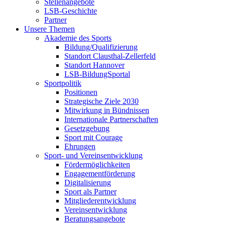
Stellenangebote
LSB-Geschichte
Partner
Unsere Themen
Akademie des Sports
Bildung/Qualifizierung
Standort Clausthal-Zellerfeld
Standort Hannover
LSB-BildungSportal
Sportpolitik
Positionen
Strategische Ziele 2030
Mitwirkung in Bündnissen
Internationale Partnerschaften
Gesetzgebung
Sport mit Courage
Ehrungen
Sport- und Vereinsentwicklung
Fördermöglichkeiten
Engagementförderung
Digitalisierung
Sport als Partner
Mitgliederentwicklung
Vereinsentwicklung
Beratungsangebote