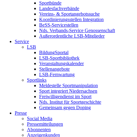
Sportbünde
Landesfachverbände
Vereins- & Sportangebotssuche
Koordinierungsstellen Integration
BeSS-Servicestellen
Nds. Verbands-Service Genossenschaft
Außerordentliche LSB-Mitglieder
Service
LSB
BildungSportal
LSB-Sportbibliothek
Veranstaltungskalender
Stellenangebote
LSB-Fernwartung
Sportlinks
Meldestelle Sportmanipulation
Sport integriert Niedersachsen
Freiwilligendienst im Sport
Nds. Institut für Sportgeschichte
Gemeinsam gegen Doping
Presse
Social Media
Pressemitteilungen
Abonnenten
Anzeigenkunden