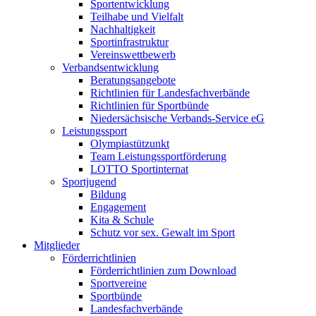
Sportentwicklung
Teilhabe und Vielfalt
Nachhaltigkeit
Sportinfrastruktur
Vereinswettbewerb
Verbandsentwicklung
Beratungsangebote
Richtlinien für Landesfachverbände
Richtlinien für Sportbünde
Niedersächsische Verbands-Service eG
Leistungssport
Olympiastützunkt
Team Leistungssportförderung
LOTTO Sportinternat
Sportjugend
Bildung
Engagement
Kita & Schule
Schutz vor sex. Gewalt im Sport
Mitglieder
Förderrichtlinien
Förderrichtlinien zum Download
Sportvereine
Sportbünde
Landesfachverbände