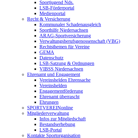
Sportjugend Nds.
LSB-Förderportal
Medienportal
Recht & Versicherung
Kommunaler Schadenausgleich
Sporthilfe Niedersachsen
ARAG-Sportversicherung
Verwaltungsberufsgenossenschaft (VBG)
Rechtsthemen für Vereine
GEMA
Datenschutz
LSB-Satzung & Ordnungen
VIBSS Niedersachsen
Ehrenamt und Engagement
Vereinshelden Ehrensache
Vereinshelden
Engagementförderung
Ehrenamt überrascht
Ehrungen
SPORTVEREINonline
Mitgliederverwaltung
Infos zur Mitgliedschaft
Bestandserhebung
LSB-Portal
Kontakte Sportorganisation