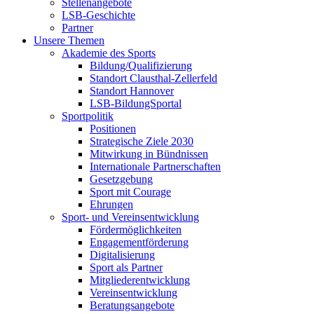
Stellenangebote
LSB-Geschichte
Partner
Unsere Themen
Akademie des Sports
Bildung/Qualifizierung
Standort Clausthal-Zellerfeld
Standort Hannover
LSB-BildungSportal
Sportpolitik
Positionen
Strategische Ziele 2030
Mitwirkung in Bündnissen
Internationale Partnerschaften
Gesetzgebung
Sport mit Courage
Ehrungen
Sport- und Vereinsentwicklung
Fördermöglichkeiten
Engagementförderung
Digitalisierung
Sport als Partner
Mitgliederentwicklung
Vereinsentwicklung
Beratungsangebote