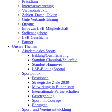
Präsidium
Interessenvertretung
Verbandsstruktur
Zahlen, Daten, Fakten
Gute Verbandsführung
Organe
Infos zur LSB-Mitgliedschaft
Stellenangebote
LSB-Geschichte
Partner
Unsere Themen
Akademie des Sports
Bildung/Qualifizierung
Standort Clausthal-Zellerfeld
Standort Hannover
LSB-BildungSportal
Sportpolitik
Positionen
Strategische Ziele 2030
Mitwirkung in Bündnissen
Internationale Partnerschaften
Gesetzgebung
Sport mit Courage
Ehrungen
Sport- und Vereinsentwicklung