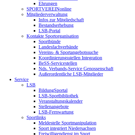
Ehrungen
SPORTVEREINonline
Mitgliederverwaltung
Infos zur Mitgliedschaft
Bestandserhebung
LSB-Portal
Kontakte Sportorganisation
Sportbünde
Landesfachverbände
Vereins- & Sportangebotssuche
Koordinierungsstellen Integration
BeSS-Servicestellen
Nds. Verbands-Service Genossenschaft
Außerordentliche LSB-Mitglieder
Service
LSB
BildungSportal
LSB-Sportbibliothek
Veranstaltungskalender
Stellenangebote
LSB-Fernwartung
Sportlinks
Meldestelle Sportmanipulation
Sport integriert Niedersachsen
Freiwilligendienst im Sport