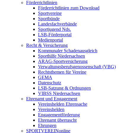
Förderrichtlinien
Förderrichtlinien zum Download
Sportvereine
Sportbünde
Landesfachverbände
Sportjugend Nds.
LSB-Förderportal
Medienportal
Recht & Versicherung
Kommunaler Schadenausgleich
Sporthilfe Niedersachsen
ARAG-Sportversicherung
Verwaltungsberufsgenossenschaft (VBG)
Rechtsthemen für Vereine
GEMA
Datenschutz
LSB-Satzung & Ordnungen
VIBSS Niedersachsen
Ehrenamt und Engagement
Vereinshelden Ehrensache
Vereinshelden
Engagementförderung
Ehrenamt überrascht
Ehrungen
SPORTVEREINonline