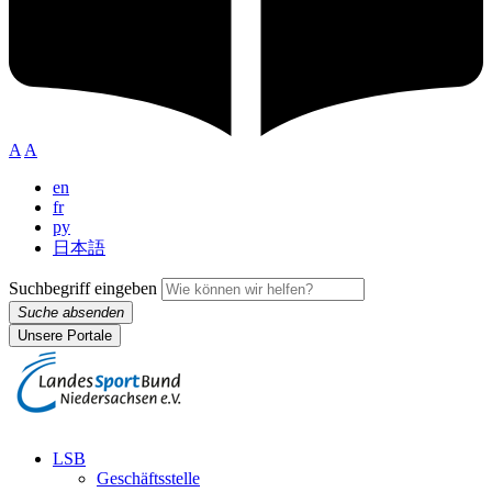
A
A
en
fr
py
日本語
Suchbegriff eingeben
Suche absenden
Unsere Portale
LSB
Geschäftsstelle