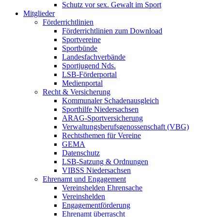
Schutz vor sex. Gewalt im Sport
Mitglieder
Förderrichtlinien
Förderrichtlinien zum Download
Sportvereine
Sportbünde
Landesfachverbände
Sportjugend Nds.
LSB-Förderportal
Medienportal
Recht & Versicherung
Kommunaler Schadenausgleich
Sporthilfe Niedersachsen
ARAG-Sportversicherung
Verwaltungsberufsgenossenschaft (VBG)
Rechtsthemen für Vereine
GEMA
Datenschutz
LSB-Satzung & Ordnungen
VIBSS Niedersachsen
Ehrenamt und Engagement
Vereinshelden Ehrensache
Vereinshelden
Engagementförderung
Ehrenamt überrascht