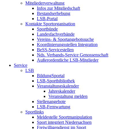
Mitgliederverwaltung
Infos zur Mitgliedschaft
Bestandserhebung
LSB-Portal
Kontakte Sportorganisation
Sportbünde
Landesfachverbände
Vereins- & Sportangebotssuche
Koordinierungsstellen Integration
BeSS-Servicestellen
Nds. Verbands-Service Genossenschaft
Außerordentliche LSB-Mitglieder
Service
LSB
BildungSportal
LSB-Sportbibliothek
Veranstaltungskalender
Jahreskalender
Veranstaltung melden
Stellenangebote
LSB-Fernwartung
Sportlinks
Meldestelle Sportmanipulation
Sport integriert Niedersachsen
Freiwilligendienst im Sport