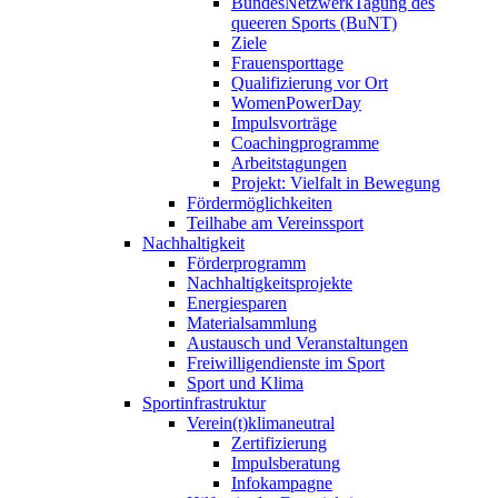
BundesNetzwerkTagung des
queeren Sports (BuNT)
Ziele
Frauensporttage
Qualifizierung vor Ort
WomenPowerDay
Impulsvorträge
Coachingprogramme
Arbeitstagungen
Projekt: Vielfalt in Bewegung
Fördermöglichkeiten
Teilhabe am Vereinssport
Nachhaltigkeit
Förderprogramm
Nachhaltigkeitsprojekte
Energiesparen
Materialsammlung
Austausch und Veranstaltungen
Freiwilligendienste im Sport
Sport und Klima
Sportinfrastruktur
Verein(t)klimaneutral
Zertifizierung
Impulsberatung
Infokampagne