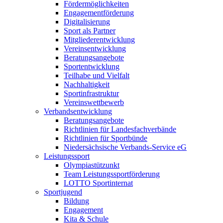
Fördermöglichkeiten
Engagementförderung
Digitalisierung
Sport als Partner
Mitgliederentwicklung
Vereinsentwicklung
Beratungsangebote
Sportentwicklung
Teilhabe und Vielfalt
Nachhaltigkeit
Sportinfrastruktur
Vereinswettbewerb
Verbandsentwicklung
Beratungsangebote
Richtlinien für Landesfachverbände
Richtlinien für Sportbünde
Niedersächsische Verbands-Service eG
Leistungssport
Olympiastützunkt
Team Leistungssportförderung
LOTTO Sportinternat
Sportjugend
Bildung
Engagement
Kita & Schule