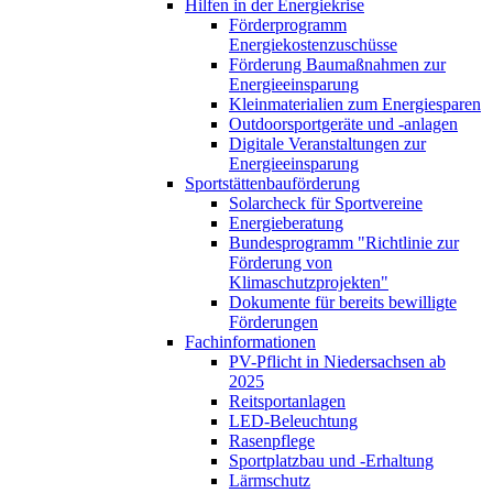
Hilfen in der Energiekrise
Förderprogramm
Energiekostenzuschüsse
Förderung Baumaßnahmen zur
Energieeinsparung
Kleinmaterialien zum Energiesparen
Outdoorsportgeräte und -anlagen
Digitale Veranstaltungen zur
Energieeinsparung
Sportstättenbauförderung
Solarcheck für Sportvereine
Energieberatung
Bundesprogramm "Richtlinie zur
Förderung von
Klimaschutzprojekten"
Dokumente für bereits bewilligte
Förderungen
Fachinformationen
PV-Pflicht in Niedersachsen ab
2025
Reitsportanlagen
LED-Beleuchtung
Rasenpflege
Sportplatzbau und -Erhaltung
Lärmschutz