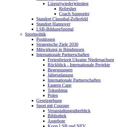
Lizenz(wieder)einstieg
Refresher
Coach Supporter
Standort Clausthal-Zellerfeld
Standort Hannover
LSB-BildungSportal
Sportpolitik
Positionen
Strategische Ziele 2030
Mitwirkung in Bündnissen
Internationale Partnerschaften
Ferienfreizeit Ukraine Niedersachsen
Rückblick - Internationale Projekte
Begegnungen
Jahresplanung
Internationale Partnerschaften
Eastern Cape
Tokushima
Polen
Gesetzgebung
Sport mit Courage
Veranstaltungsüberblick
Bibliothek
Angebote
Koop LSB und NFV