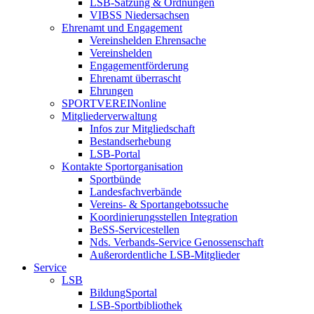
LSB-Satzung & Ordnungen
VIBSS Niedersachsen
Ehrenamt und Engagement
Vereinshelden Ehrensache
Vereinshelden
Engagementförderung
Ehrenamt überrascht
Ehrungen
SPORTVEREINonline
Mitgliederverwaltung
Infos zur Mitgliedschaft
Bestandserhebung
LSB-Portal
Kontakte Sportorganisation
Sportbünde
Landesfachverbände
Vereins- & Sportangebotssuche
Koordinierungsstellen Integration
BeSS-Servicestellen
Nds. Verbands-Service Genossenschaft
Außerordentliche LSB-Mitglieder
Service
LSB
BildungSportal
LSB-Sportbibliothek