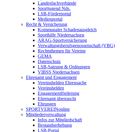
Landesfachverbände
Sportjugend Nds.
LSB-Förderportal
Medienportal
Recht & Versicherung
Kommunaler Schadenausgleich
Sporthilfe Niedersachsen
ARAG-Sportversicherung
Verwaltungsberufsgenossenschaft (VBG)
Rechtsthemen für Vereine
GEMA
Datenschutz
LSB-Satzung & Ordnungen
VIBSS Niedersachsen
Ehrenamt und Engagement
Vereinshelden Ehrensache
Vereinshelden
Engagementförderung
Ehrenamt überrascht
Ehrungen
SPORTVEREINonline
Mitgliederverwaltung
Infos zur Mitgliedschaft
Bestandserhebung
LSB-Portal