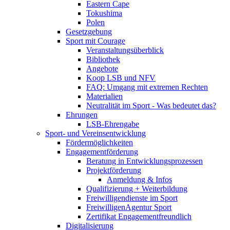
Eastern Cape
Tokushima
Polen
Gesetzgebung
Sport mit Courage
Veranstaltungsüberblick
Bibliothek
Angebote
Koop LSB und NFV
FAQ: Umgang mit extremen Rechten
Materialien
Neutralität im Sport - Was bedeutet das?
Ehrungen
LSB-Ehrengabe
Sport- und Vereinsentwicklung
Fördermöglichkeiten
Engagementförderung
Beratung in Entwicklungsprozessen
Projektförderung
Anmeldung & Infos
Qualifizierung + Weiterbildung
Freiwilligendienste im Sport
FreiwilligenAgentur Sport
Zertifikat Engagementfreundlich
Digitalisierung