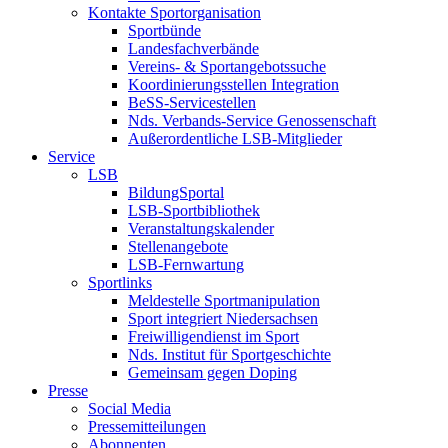
Kontakte Sportorganisation
Sportbünde
Landesfachverbände
Vereins- & Sportangebotssuche
Koordinierungsstellen Integration
BeSS-Servicestellen
Nds. Verbands-Service Genossenschaft
Außerordentliche LSB-Mitglieder
Service
LSB
BildungSportal
LSB-Sportbibliothek
Veranstaltungskalender
Stellenangebote
LSB-Fernwartung
Sportlinks
Meldestelle Sportmanipulation
Sport integriert Niedersachsen
Freiwilligendienst im Sport
Nds. Institut für Sportgeschichte
Gemeinsam gegen Doping
Presse
Social Media
Pressemitteilungen
Abonnenten