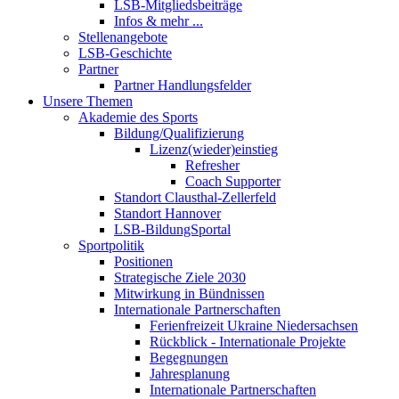
LSB-Mitgliedsbeiträge
Infos & mehr ...
Stellenangebote
LSB-Geschichte
Partner
Partner Handlungsfelder
Unsere Themen
Akademie des Sports
Bildung/Qualifizierung
Lizenz(wieder)einstieg
Refresher
Coach Supporter
Standort Clausthal-Zellerfeld
Standort Hannover
LSB-BildungSportal
Sportpolitik
Positionen
Strategische Ziele 2030
Mitwirkung in Bündnissen
Internationale Partnerschaften
Ferienfreizeit Ukraine Niedersachsen
Rückblick - Internationale Projekte
Begegnungen
Jahresplanung
Internationale Partnerschaften