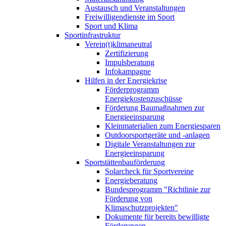
Austausch und Veranstaltungen
Freiwilligendienste im Sport
Sport und Klima
Sportinfrastruktur
Verein(t)klimaneutral
Zertifizierung
Impulsberatung
Infokampagne
Hilfen in der Energiekrise
Förderprogramm
Energiekostenzuschüsse
Förderung Baumaßnahmen zur
Energieeinsparung
Kleinmaterialien zum Energiesparen
Outdoorsportgeräte und -anlagen
Digitale Veranstaltungen zur
Energieeinsparung
Sportstättenbauförderung
Solarcheck für Sportvereine
Energieberatung
Bundesprogramm "Richtlinie zur
Förderung von
Klimaschutzprojekten"
Dokumente für bereits bewilligte
Förderungen