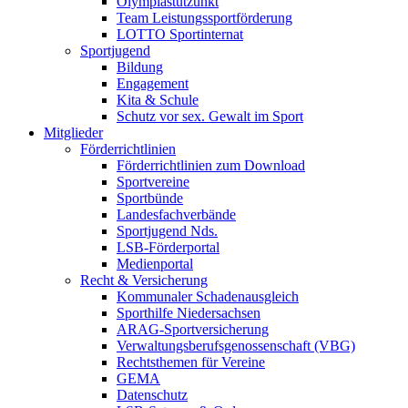
Olympiastützunkt
Team Leistungssportförderung
LOTTO Sportinternat
Sportjugend
Bildung
Engagement
Kita & Schule
Schutz vor sex. Gewalt im Sport
Mitglieder
Förderrichtlinien
Förderrichtlinien zum Download
Sportvereine
Sportbünde
Landesfachverbände
Sportjugend Nds.
LSB-Förderportal
Medienportal
Recht & Versicherung
Kommunaler Schadenausgleich
Sporthilfe Niedersachsen
ARAG-Sportversicherung
Verwaltungsberufsgenossenschaft (VBG)
Rechtsthemen für Vereine
GEMA
Datenschutz