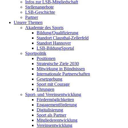
Infos zur LSB-Mitgliedschaft
Stellenangebote
LSB-Geschichte
Partner
Unsere Themen
Akademie des Sports
Bildung/Qualifizierung
Standort Clausthal-Zellerfeld
Standort Hannover
LSB-BildungSportal
Sportpolitik
Positionen
Strategische Ziele 2030
Mitwirkung in Bündnissen
Internationale Partnerschaften
Gesetzgebung
Sport mit Courage
Ehrungen
Sport- und Vereinsentwicklung
Fördermöglichkeiten
Engagementförderung
Digitalisierung
Sport als Partner
Mitgliederentwicklung
Vereinsentwicklung