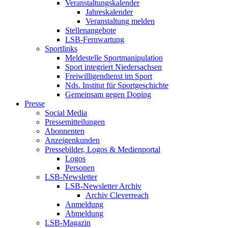
Veranstaltungskalender
Jahreskalender
Veranstaltung melden
Stellenangebote
LSB-Fernwartung
Sportlinks
Meldestelle Sportmanipulation
Sport integriert Niedersachsen
Freiwilligendienst im Sport
Nds. Institut für Sportgeschichte
Gemeinsam gegen Doping
Presse
Social Media
Pressemitteilungen
Abonnenten
Anzeigenkunden
Pressebilder, Logos & Medienportal
Logos
Personen
LSB-Newsletter
LSB-Newsletter Archiv
Archiv Cleverreach
Anmeldung
Abmeldung
LSB-Magazin