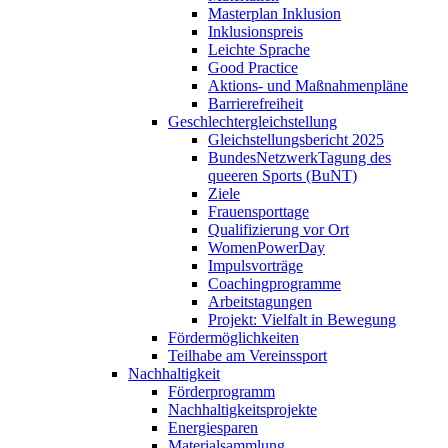
Masterplan Inklusion
Inklusionspreis
Leichte Sprache
Good Practice
Aktions- und Maßnahmenpläne
Barrierefreiheit
Geschlechtergleichstellung
Gleichstellungsbericht 2025
BundesNetzwerkTagung des
queeren Sports (BuNT)
Ziele
Frauensporttage
Qualifizierung vor Ort
WomenPowerDay
Impulsvorträge
Coachingprogramme
Arbeitstagungen
Projekt: Vielfalt in Bewegung
Fördermöglichkeiten
Teilhabe am Vereinssport
Nachhaltigkeit
Förderprogramm
Nachhaltigkeitsprojekte
Energiesparen
Materialsammlung