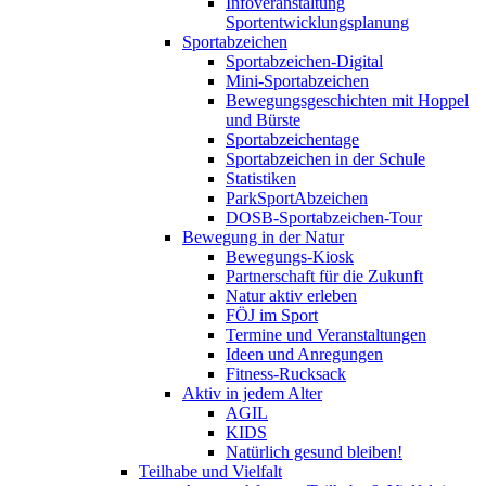
Infoveranstaltung
Sportentwicklungsplanung
Sportabzeichen
Sportabzeichen-Digital
Mini-Sportabzeichen
Bewegungsgeschichten mit Hoppel
und Bürste
Sportabzeichentage
Sportabzeichen in der Schule
Statistiken
ParkSportAbzeichen
DOSB-Sportabzeichen-Tour
Bewegung in der Natur
Bewegungs-Kiosk
Partnerschaft für die Zukunft
Natur aktiv erleben
FÖJ im Sport
Termine und Veranstaltungen
Ideen und Anregungen
Fitness-Rucksack
Aktiv in jedem Alter
AGIL
KIDS
Natürlich gesund bleiben!
Teilhabe und Vielfalt