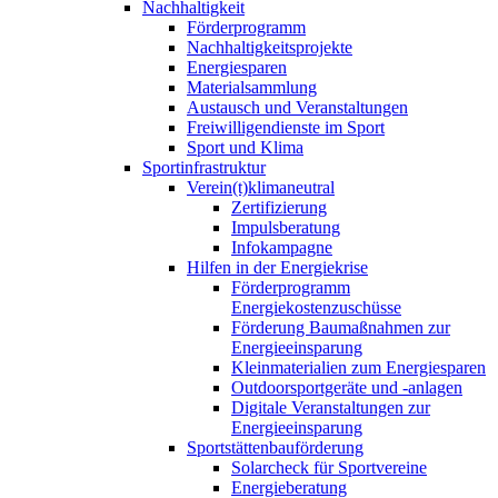
Nachhaltigkeit
Förderprogramm
Nachhaltigkeitsprojekte
Energiesparen
Materialsammlung
Austausch und Veranstaltungen
Freiwilligendienste im Sport
Sport und Klima
Sportinfrastruktur
Verein(t)klimaneutral
Zertifizierung
Impulsberatung
Infokampagne
Hilfen in der Energiekrise
Förderprogramm
Energiekostenzuschüsse
Förderung Baumaßnahmen zur
Energieeinsparung
Kleinmaterialien zum Energiesparen
Outdoorsportgeräte und -anlagen
Digitale Veranstaltungen zur
Energieeinsparung
Sportstättenbauförderung
Solarcheck für Sportvereine
Energieberatung