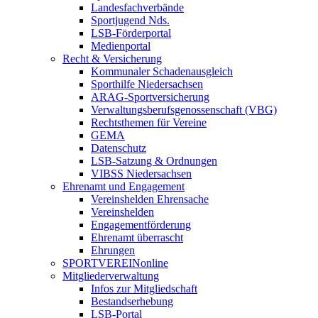
Landesfachverbände
Sportjugend Nds.
LSB-Förderportal
Medienportal
Recht & Versicherung
Kommunaler Schadenausgleich
Sporthilfe Niedersachsen
ARAG-Sportversicherung
Verwaltungsberufsgenossenschaft (VBG)
Rechtsthemen für Vereine
GEMA
Datenschutz
LSB-Satzung & Ordnungen
VIBSS Niedersachsen
Ehrenamt und Engagement
Vereinshelden Ehrensache
Vereinshelden
Engagementförderung
Ehrenamt überrascht
Ehrungen
SPORTVEREINonline
Mitgliederverwaltung
Infos zur Mitgliedschaft
Bestandserhebung
LSB-Portal