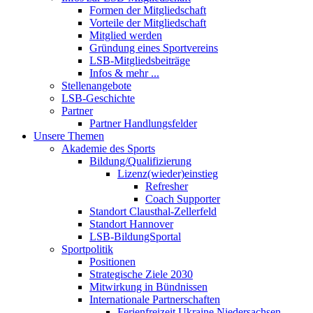
Formen der Mitgliedschaft
Vorteile der Mitgliedschaft
Mitglied werden
Gründung eines Sportvereins
LSB-Mitgliedsbeiträge
Infos & mehr ...
Stellenangebote
LSB-Geschichte
Partner
Partner Handlungsfelder
Unsere Themen
Akademie des Sports
Bildung/Qualifizierung
Lizenz(wieder)einstieg
Refresher
Coach Supporter
Standort Clausthal-Zellerfeld
Standort Hannover
LSB-BildungSportal
Sportpolitik
Positionen
Strategische Ziele 2030
Mitwirkung in Bündnissen
Internationale Partnerschaften
Ferienfreizeit Ukraine Niedersachsen