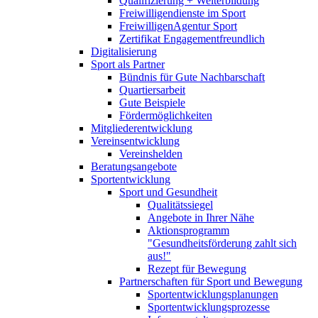
Qualifizierung + Weiterbildung
Freiwilligendienste im Sport
FreiwilligenAgentur Sport
Zertifikat Engagementfreundlich
Digitalisierung
Sport als Partner
Bündnis für Gute Nachbarschaft
Quartiersarbeit
Gute Beispiele
Fördermöglichkeiten
Mitgliederentwicklung
Vereinsentwicklung
Vereinshelden
Beratungsangebote
Sportentwicklung
Sport und Gesundheit
Qualitätssiegel
Angebote in Ihrer Nähe
Aktionsprogramm
"Gesundheitsförderung zahlt sich
aus!"
Rezept für Bewegung
Partnerschaften für Sport und Bewegung
Sportentwicklungsplanungen
Sportentwicklungsprozesse