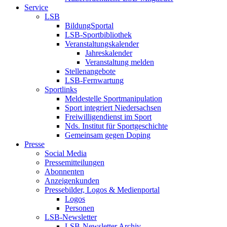
Service
LSB
BildungSportal
LSB-Sportbibliothek
Veranstaltungskalender
Jahreskalender
Veranstaltung melden
Stellenangebote
LSB-Fernwartung
Sportlinks
Meldestelle Sportmanipulation
Sport integriert Niedersachsen
Freiwilligendienst im Sport
Nds. Institut für Sportgeschichte
Gemeinsam gegen Doping
Presse
Social Media
Pressemitteilungen
Abonnenten
Anzeigenkunden
Pressebilder, Logos & Medienportal
Logos
Personen
LSB-Newsletter
LSB-Newsletter Archiv