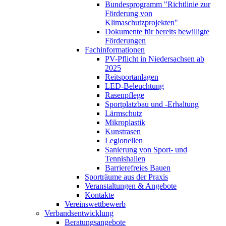
Bundesprogramm "Richtlinie zur
Förderung von
Klimaschutzprojekten"
Dokumente für bereits bewilligte
Förderungen
Fachinformationen
PV-Pflicht in Niedersachsen ab
2025
Reitsportanlagen
LED-Beleuchtung
Rasenpflege
Sportplatzbau und -Erhaltung
Lärmschutz
Mikroplastik
Kunstrasen
Legionellen
Sanierung von Sport- und
Tennishallen
Barrierefreies Bauen
Sporträume aus der Praxis
Veranstaltungen & Angebote
Kontakte
Vereinswettbewerb
Verbandsentwicklung
Beratungsangebote