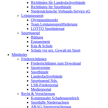
Richtlinien für Landesfachverbände
Richtlinien für Sportbünde
Niedersächsische Verbands-Service eG
Leistungssport
Olympiastützunkt
Team Leistungssportförderung
LOTTO Sportinternat
Sportjugend
Bildung
Engagement
Kita & Schule
Schutz vor sex. Gewalt im Sport
Mitglieder
Förderrichtlinien
Förderrichtlinien zum Download
Sportvereine
Sportbünde
Landesfachverbände
Sportjugend Nds.
LSB-Förderportal
Medienportal
Recht & Versicherung
Kommunaler Schadenausgleich
Sporthilfe Niedersachsen
ARAG-Sportversicherung