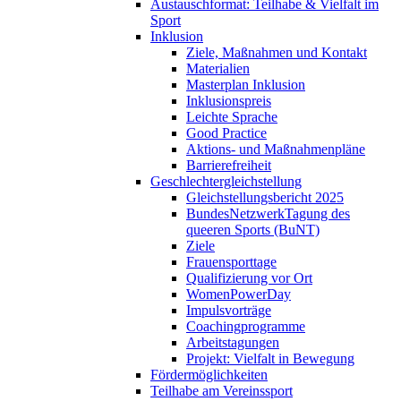
Austauschformat: Teilhabe & Vielfalt im
Sport
Inklusion
Ziele, Maßnahmen und Kontakt
Materialien
Masterplan Inklusion
Inklusionspreis
Leichte Sprache
Good Practice
Aktions- und Maßnahmenpläne
Barrierefreiheit
Geschlechtergleichstellung
Gleichstellungsbericht 2025
BundesNetzwerkTagung des
queeren Sports (BuNT)
Ziele
Frauensporttage
Qualifizierung vor Ort
WomenPowerDay
Impulsvorträge
Coachingprogramme
Arbeitstagungen
Projekt: Vielfalt in Bewegung
Fördermöglichkeiten
Teilhabe am Vereinssport