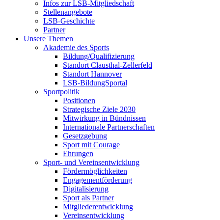
Infos zur LSB-Mitgliedschaft
Stellenangebote
LSB-Geschichte
Partner
Unsere Themen
Akademie des Sports
Bildung/Qualifizierung
Standort Clausthal-Zellerfeld
Standort Hannover
LSB-BildungSportal
Sportpolitik
Positionen
Strategische Ziele 2030
Mitwirkung in Bündnissen
Internationale Partnerschaften
Gesetzgebung
Sport mit Courage
Ehrungen
Sport- und Vereinsentwicklung
Fördermöglichkeiten
Engagementförderung
Digitalisierung
Sport als Partner
Mitgliederentwicklung
Vereinsentwicklung