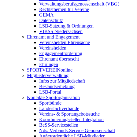
Verwaltungsberufsgenossenschaft (VBG)
Rechtsthemen für Vereine
GEMA
Datenschutz
LSB-Satzung & Ordnungen
VIBSS Niedersachsen
Ehrenamt und Engagement
Vereinshelden Ehrensache
Vereinshelden
Engagementförderung
Ehrenamt überrascht
Ehrungen
SPORTVEREINonline
Mitgliederverwaltung
Infos zur Mitgliedschaft
Bestandserhebung
LSB-Portal
Kontakte Sportorganisation
Sportbünde
Landesfachverbände
Vereins- & Sportangebotssuche
Koordinierungsstellen Integration
BeSS-Servicestellen
Nds. Verbands-Service Genossenschaft
Außerordentliche LSB-Mitglieder