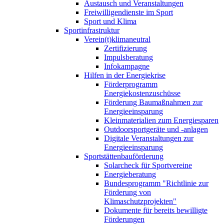
Austausch und Veranstaltungen
Freiwilligendienste im Sport
Sport und Klima
Sportinfrastruktur
Verein(t)klimaneutral
Zertifizierung
Impulsberatung
Infokampagne
Hilfen in der Energiekrise
Förderprogramm
Energiekostenzuschüsse
Förderung Baumaßnahmen zur
Energieeinsparung
Kleinmaterialien zum Energiesparen
Outdoorsportgeräte und -anlagen
Digitale Veranstaltungen zur
Energieeinsparung
Sportstättenbauförderung
Solarcheck für Sportvereine
Energieberatung
Bundesprogramm "Richtlinie zur
Förderung von
Klimaschutzprojekten"
Dokumente für bereits bewilligte
Förderungen