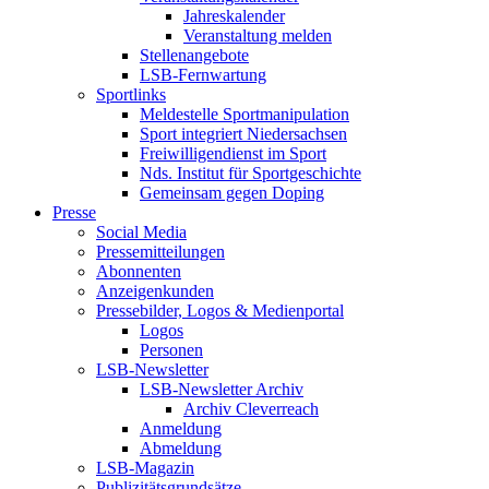
Jahreskalender
Veranstaltung melden
Stellenangebote
LSB-Fernwartung
Sportlinks
Meldestelle Sportmanipulation
Sport integriert Niedersachsen
Freiwilligendienst im Sport
Nds. Institut für Sportgeschichte
Gemeinsam gegen Doping
Presse
Social Media
Pressemitteilungen
Abonnenten
Anzeigenkunden
Pressebilder, Logos & Medienportal
Logos
Personen
LSB-Newsletter
LSB-Newsletter Archiv
Archiv Cleverreach
Anmeldung
Abmeldung
LSB-Magazin
Publizitätsgrundsätze