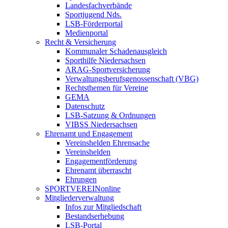
Landesfachverbände
Sportjugend Nds.
LSB-Förderportal
Medienportal
Recht & Versicherung
Kommunaler Schadenausgleich
Sporthilfe Niedersachsen
ARAG-Sportversicherung
Verwaltungsberufsgenossenschaft (VBG)
Rechtsthemen für Vereine
GEMA
Datenschutz
LSB-Satzung & Ordnungen
VIBSS Niedersachsen
Ehrenamt und Engagement
Vereinshelden Ehrensache
Vereinshelden
Engagementförderung
Ehrenamt überrascht
Ehrungen
SPORTVEREINonline
Mitgliederverwaltung
Infos zur Mitgliedschaft
Bestandserhebung
LSB-Portal