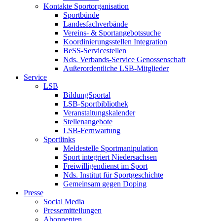
Kontakte Sportorganisation
Sportbünde
Landesfachverbände
Vereins- & Sportangebotssuche
Koordinierungsstellen Integration
BeSS-Servicestellen
Nds. Verbands-Service Genossenschaft
Außerordentliche LSB-Mitglieder
Service
LSB
BildungSportal
LSB-Sportbibliothek
Veranstaltungskalender
Stellenangebote
LSB-Fernwartung
Sportlinks
Meldestelle Sportmanipulation
Sport integriert Niedersachsen
Freiwilligendienst im Sport
Nds. Institut für Sportgeschichte
Gemeinsam gegen Doping
Presse
Social Media
Pressemitteilungen
Abonnenten