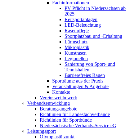
Fachinformationen
PV-Pflicht in Niedersachsen ab
2025
Reitsportanlagen
LED-Beleuchtung
Rasenpflege
Sportplatzbau und -Erhaltung
Lärmschutz
Mikroplastik
Kunstrasen
Legionellen
Sanierung von Sport- und
Tennishallen
Barrierefreies Bauen
Sporträume aus der Praxis
Veranstaltungen & Angebote
Kontakte
Vereinswettbewerb
Verbandsentwicklung
Beratungsangebote
Richtlinien für Landesfachverbände
Richtlinien für Sportbünde
Niedersächsische Verbands-Service eG
Leistungssport
Olympiastützunkt