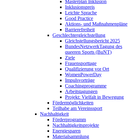
Masterplan Inklusion
Inklusionspreis
Leichte Sprache
Good Practice
Aktions- und Maßnahmenpläne
Barrierefreiheit
Geschlechtergleichstellung
Gleichstellungsbericht 2025
BundesNetzwerkTagung des
queeren Sports (BuNT)
Ziele
Frauensporttage
Qualifizierung vor Ort
WomenPowerDay
Impulsvorträge
Coachingprogramme
Arbeitstagungen
Projekt: Vielfalt in Bewegung
Fördermöglichkeiten
Teilhabe am Vereinssport
Nachhaltigkeit
Förderprogramm
Nachhaltigkeitsprojekte
Energiesparen
Materialsammlung