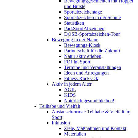
Bewegungsgeschichten mit Hoppel
und Bürste
Sportabzeichentage
Sportabzeichen in der Schule
Statistiken
ParkSportAbzeichen
DOSB-Sportabzeichen-Tour
Bewegung in der Natur
Bewegungs-Kiosk
Partnerschaft für die Zukunft
Natur aktiv erleben
FÖJ im Sport
Termine und Veranstaltungen
Ideen und Anregungen
Fitness-Rucksack
Aktiv in jedem Alter
AGIL
KIDS
Natürlich gesund bleiben!
Teilhabe und Vielfalt
Austauschformat: Teilhabe & Vielfalt im
Sport
Inklusion
Ziele, Maßnahmen und Kontakt
Materialien