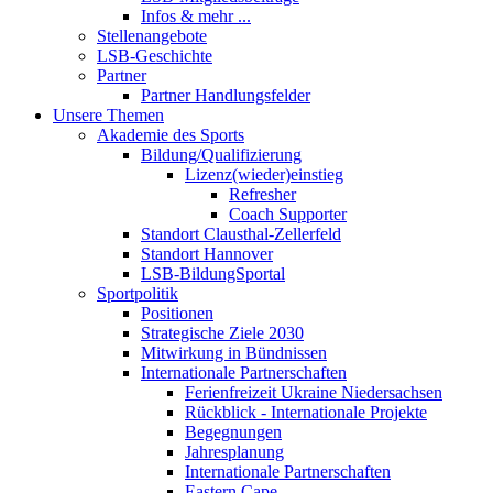
Infos & mehr ...
Stellenangebote
LSB-Geschichte
Partner
Partner Handlungsfelder
Unsere Themen
Akademie des Sports
Bildung/Qualifizierung
Lizenz(wieder)einstieg
Refresher
Coach Supporter
Standort Clausthal-Zellerfeld
Standort Hannover
LSB-BildungSportal
Sportpolitik
Positionen
Strategische Ziele 2030
Mitwirkung in Bündnissen
Internationale Partnerschaften
Ferienfreizeit Ukraine Niedersachsen
Rückblick - Internationale Projekte
Begegnungen
Jahresplanung
Internationale Partnerschaften
Eastern Cape