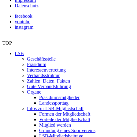
Impressum
Datenschutz
facebook
youtube
instagram
TOP
LSB
Geschäftsstelle
Präsidium
Interessenvertretung
Verbandsstruktur
Zahlen, Daten, Fakten
Gute Verbandsführung
Organe
Präsidiumsmitglieder
Landessporttag
Infos zur LSB-Mitgliedschaft
Formen der Mitgliedschaft
Vorteile der Mitgliedschaft
Mitglied werden
Gründung eines Sportvereins
LSB-Mitgliedsbeiträge