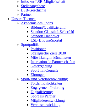
Infos zur LSB-Mitgliedschaft
Stellenangebote
LSB-Geschichte
Partner
Unsere Themen
Akademie des Sports
Bildung/Qualifizierung
Standort Clausthal-Zellerfeld
Standort Hannover
LSB-BildungSportal
Sportpolitik
Positionen
Strategische Ziele 2030
Mitwirkung in Bündnissen
Internationale Partnerschaften
Gesetzgebung
Sport mit Courage
Ehrungen
Sport- und Vereinsentwicklung
Fördermöglichkeiten
Engagementförderung
Digitalisierung
Sport als Partner
Mitgliederentwicklung
Vereinsentwicklung