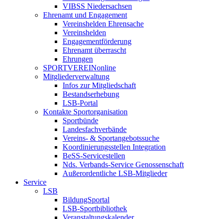
VIBSS Niedersachsen
Ehrenamt und Engagement
Vereinshelden Ehrensache
Vereinshelden
Engagementförderung
Ehrenamt überrascht
Ehrungen
SPORTVEREINonline
Mitgliederverwaltung
Infos zur Mitgliedschaft
Bestandserhebung
LSB-Portal
Kontakte Sportorganisation
Sportbünde
Landesfachverbände
Vereins- & Sportangebotssuche
Koordinierungsstellen Integration
BeSS-Servicestellen
Nds. Verbands-Service Genossenschaft
Außerordentliche LSB-Mitglieder
Service
LSB
BildungSportal
LSB-Sportbibliothek
Veranstaltungskalender