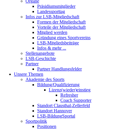
Organe
Präsidiumsmitglieder
Landessporttag
Infos zur LSB-Mitgliedschaft
Formen der Mitgliedschaft
Vorteile der Mitgliedschaft
Mitglied werden
Gründung eines Sportvereins
LSB-Mitgliedsbeiträge
Infos & mehr ...
Stellenangebote
LSB-Geschichte
Partner
Partner Handlungsfelder
Unsere Themen
Akademie des Sports
Bildung/Qualifizierung
Lizenz(wieder)einstieg
Refresher
Coach Supporter
Standort Clausthal-Zellerfeld
Standort Hannover
LSB-BildungSportal
Sportpolitik
Positionen