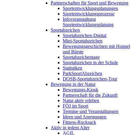
Partnerschaften für Sport und Bewegung
Sportentwicklungsplanungen
Sportentwicklungsprozesse
Infoveranstaltung
Sportentwicklungsplanung
Sportabzeichen
Sportabzeichen-Digital
Mini-Sportabzeichen
Bewegungsgeschichten mit Hoppel
und Bürste
Sportabzeichentage
Sportabzeichen in der Schule
Statistiken
ParkSportAbzeichen
DOSB-Sportabzeichen-Tour
Bewegung in der Natur
Bewegungs-Kiosk
Partnerschaft für die Zukunft
Natur aktiv erleben
FÖJ im Sport
Termine und Veranstaltungen
Ideen und Anregungen
Fitness-Rucksack
Aktiv in jedem Alter
AGIL