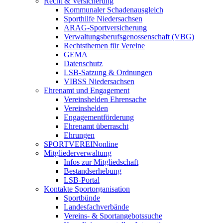
Recht & Versicherung
Kommunaler Schadenausgleich
Sporthilfe Niedersachsen
ARAG-Sportversicherung
Verwaltungsberufsgenossenschaft (VBG)
Rechtsthemen für Vereine
GEMA
Datenschutz
LSB-Satzung & Ordnungen
VIBSS Niedersachsen
Ehrenamt und Engagement
Vereinshelden Ehrensache
Vereinshelden
Engagementförderung
Ehrenamt überrascht
Ehrungen
SPORTVEREINonline
Mitgliederverwaltung
Infos zur Mitgliedschaft
Bestandserhebung
LSB-Portal
Kontakte Sportorganisation
Sportbünde
Landesfachverbände
Vereins- & Sportangebotssuche