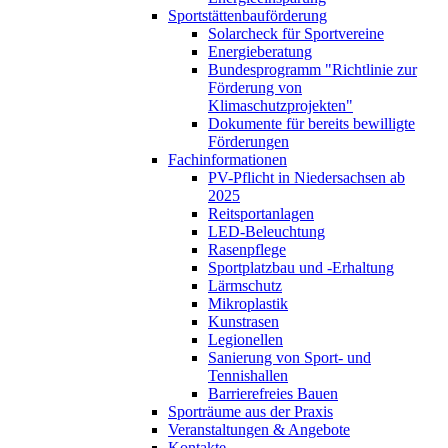
Sportstättenbauförderung
Solarcheck für Sportvereine
Energieberatung
Bundesprogramm "Richtlinie zur
Förderung von
Klimaschutzprojekten"
Dokumente für bereits bewilligte
Förderungen
Fachinformationen
PV-Pflicht in Niedersachsen ab
2025
Reitsportanlagen
LED-Beleuchtung
Rasenpflege
Sportplatzbau und -Erhaltung
Lärmschutz
Mikroplastik
Kunstrasen
Legionellen
Sanierung von Sport- und
Tennishallen
Barrierefreies Bauen
Sporträume aus der Praxis
Veranstaltungen & Angebote
Kontakte