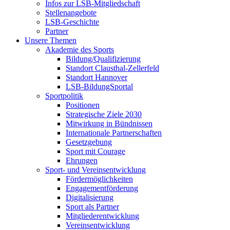
Infos zur LSB-Mitgliedschaft
Stellenangebote
LSB-Geschichte
Partner
Unsere Themen
Akademie des Sports
Bildung/Qualifizierung
Standort Clausthal-Zellerfeld
Standort Hannover
LSB-BildungSportal
Sportpolitik
Positionen
Strategische Ziele 2030
Mitwirkung in Bündnissen
Internationale Partnerschaften
Gesetzgebung
Sport mit Courage
Ehrungen
Sport- und Vereinsentwicklung
Fördermöglichkeiten
Engagementförderung
Digitalisierung
Sport als Partner
Mitgliederentwicklung
Vereinsentwicklung