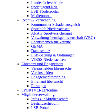
Landesfachverbände
Sportjugend Nds.
LSB-Förderportal
Medienportal
Recht & Versicherung
Kommunaler Schadenausgleich
Sporthilfe Niedersachsen
ARAG-Sportversicherung
Verwaltungsberufsgenossenschaft (VBG)
Rechtsthemen für Vereine
GEMA
Datenschutz
LSB-Satzung & Ordnungen
VIBSS Niedersachsen
Ehrenamt und Engagement
Vereinshelden Ehrensache
Vereinshelden
Engagementförderung
Ehrenamt überrascht
Ehrungen
SPORTVEREINonline
Mitgliederverwaltung
Infos zur Mitgliedschaft
Bestandserhebung
LSB-Portal