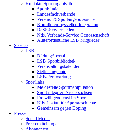
Kontakte Sportorganisation
Sportbünde
Landesfachverbände
Vereins- & Sportangebotssuche
Koordinierungsstellen Integration
BeSS-Servicestellen
Nds. Verbands-Service Genossenschaft
Außerordentliche LSB-Mitglieder
Service
LSB
BildungSportal
LSB-Sportbibliothek
Veranstaltungskalender
Stellenangebote
LSB-Fernwartung
Sportlinks
Meldestelle Sportmanipulation
Sport integriert Niedersachsen
Freiwilligendienst im Sport
Nds. Institut für Sportgeschichte
Gemeinsam gegen Doping
Presse
Social Media
Pressemitteilungen
Abonnenten