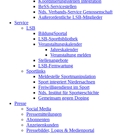
Koordinierungsstellen Integration
BeSS-Servicestellen
Nds. Verbands-Service Genossenschaft
Außerordentliche LSB-Mitglieder
Service
LSB
BildungSportal
LSB-Sportbibliothek
Veranstaltungskalender
Jahreskalender
Veranstaltung melden
Stellenangebote
LSB-Fernwartung
Sportlinks
Meldestelle Sportmanipulation
Sport integriert Niedersachsen
Freiwilligendienst im Sport
Nds. Institut für Sportgeschichte
Gemeinsam gegen Doping
Presse
Social Media
Pressemitteilungen
Abonnenten
Anzeigenkunden
Pressebilder, Logos & Medienportal