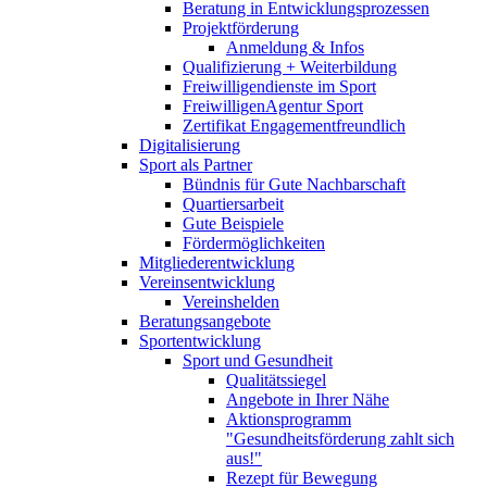
Beratung in Entwicklungsprozessen
Projektförderung
Anmeldung & Infos
Qualifizierung + Weiterbildung
Freiwilligendienste im Sport
FreiwilligenAgentur Sport
Zertifikat Engagementfreundlich
Digitalisierung
Sport als Partner
Bündnis für Gute Nachbarschaft
Quartiersarbeit
Gute Beispiele
Fördermöglichkeiten
Mitgliederentwicklung
Vereinsentwicklung
Vereinshelden
Beratungsangebote
Sportentwicklung
Sport und Gesundheit
Qualitätssiegel
Angebote in Ihrer Nähe
Aktionsprogramm
"Gesundheitsförderung zahlt sich
aus!"
Rezept für Bewegung