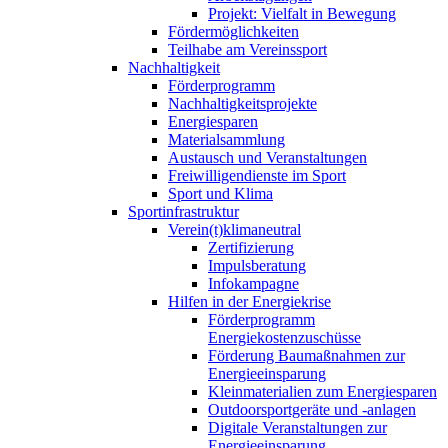
Projekt: Vielfalt in Bewegung
Fördermöglichkeiten
Teilhabe am Vereinssport
Nachhaltigkeit
Förderprogramm
Nachhaltigkeitsprojekte
Energiesparen
Materialsammlung
Austausch und Veranstaltungen
Freiwilligendienste im Sport
Sport und Klima
Sportinfrastruktur
Verein(t)klimaneutral
Zertifizierung
Impulsberatung
Infokampagne
Hilfen in der Energiekrise
Förderprogramm
Energiekostenzuschüsse
Förderung Baumaßnahmen zur
Energieeinsparung
Kleinmaterialien zum Energiesparen
Outdoorsportgeräte und -anlagen
Digitale Veranstaltungen zur
Energieeinsparung