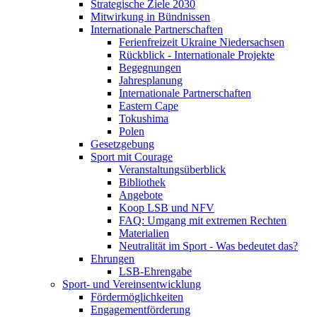
Strategische Ziele 2030
Mitwirkung in Bündnissen
Internationale Partnerschaften
Ferienfreizeit Ukraine Niedersachsen
Rückblick - Internationale Projekte
Begegnungen
Jahresplanung
Internationale Partnerschaften
Eastern Cape
Tokushima
Polen
Gesetzgebung
Sport mit Courage
Veranstaltungsüberblick
Bibliothek
Angebote
Koop LSB und NFV
FAQ: Umgang mit extremen Rechten
Materialien
Neutralität im Sport - Was bedeutet das?
Ehrungen
LSB-Ehrengabe
Sport- und Vereinsentwicklung
Fördermöglichkeiten
Engagementförderung