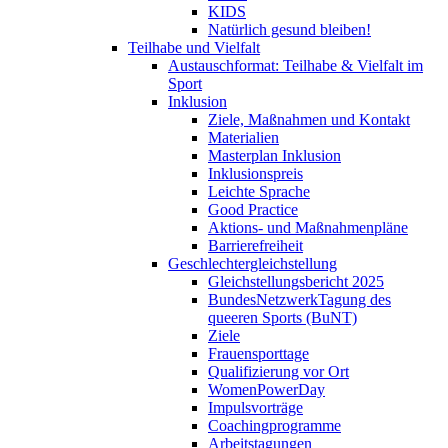
KIDS
Natürlich gesund bleiben!
Teilhabe und Vielfalt
Austauschformat: Teilhabe & Vielfalt im
Sport
Inklusion
Ziele, Maßnahmen und Kontakt
Materialien
Masterplan Inklusion
Inklusionspreis
Leichte Sprache
Good Practice
Aktions- und Maßnahmenpläne
Barrierefreiheit
Geschlechtergleichstellung
Gleichstellungsbericht 2025
BundesNetzwerkTagung des
queeren Sports (BuNT)
Ziele
Frauensporttage
Qualifizierung vor Ort
WomenPowerDay
Impulsvorträge
Coachingprogramme
Arbeitstagungen