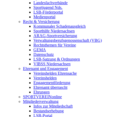
Landesfachverbände
Sportjugend Nds.
LSB-Förderportal
Medienportal
Recht & Versicherung
Kommunaler Schadenausgleich
Sporthilfe Niedersachsen
ARAG-Sportversicherung
Verwaltungsberufsgenossenschaft (VBG)
Rechtsthemen für Vereine
GEMA
Datenschutz
LSB-Satzung & Ordnungen
VIBSS Niedersachsen
Ehrenamt und Engagement
Vereinshelden Ehrensache
Vereinshelden
Engagementförderung
Ehrenamt überrascht
Ehrungen
SPORTVEREINonline
Mitgliederverwaltung
Infos zur Mitgliedschaft
Bestandserhebung
LSB-Portal