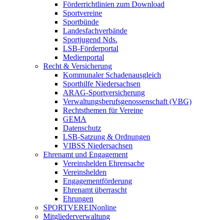
Förderrichtlinien zum Download
Sportvereine
Sportbünde
Landesfachverbände
Sportjugend Nds.
LSB-Förderportal
Medienportal
Recht & Versicherung
Kommunaler Schadenausgleich
Sporthilfe Niedersachsen
ARAG-Sportversicherung
Verwaltungsberufsgenossenschaft (VBG)
Rechtsthemen für Vereine
GEMA
Datenschutz
LSB-Satzung & Ordnungen
VIBSS Niedersachsen
Ehrenamt und Engagement
Vereinshelden Ehrensache
Vereinshelden
Engagementförderung
Ehrenamt überrascht
Ehrungen
SPORTVEREINonline
Mitgliederverwaltung