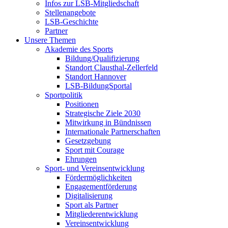
Infos zur LSB-Mitgliedschaft
Stellenangebote
LSB-Geschichte
Partner
Unsere Themen
Akademie des Sports
Bildung/Qualifizierung
Standort Clausthal-Zellerfeld
Standort Hannover
LSB-BildungSportal
Sportpolitik
Positionen
Strategische Ziele 2030
Mitwirkung in Bündnissen
Internationale Partnerschaften
Gesetzgebung
Sport mit Courage
Ehrungen
Sport- und Vereinsentwicklung
Fördermöglichkeiten
Engagementförderung
Digitalisierung
Sport als Partner
Mitgliederentwicklung
Vereinsentwicklung