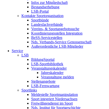
Infos zur Mitgliedschaft
Bestandserhebung
LSB-Portal
Kontakte Sportorganisation
Sportbünde
Landesfachverbände
Vereins- & Sportangebotssuche
Koordinierungsstellen Integration
BeSS-Servicestellen
Nds. Verbands-Service Genossenschaft
Außerordentliche LSB-Mitglieder
Service
LSB
BildungSportal
LSB-Sportbibliothek
Veranstaltungskalender
Jahreskalender
Veranstaltung melden
Stellenangebote
LSB-Fernwartung
Sportlinks
Meldestelle Sportmanipulation
Sport integriert Niedersachsen
Freiwilligendienst im Sport
Nds. Institut für Sportgeschichte