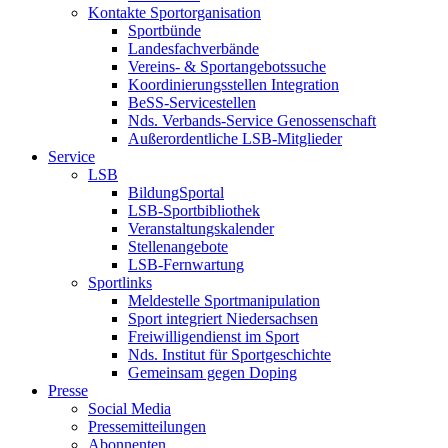
Kontakte Sportorganisation
Sportbünde
Landesfachverbände
Vereins- & Sportangebotssuche
Koordinierungsstellen Integration
BeSS-Servicestellen
Nds. Verbands-Service Genossenschaft
Außerordentliche LSB-Mitglieder
Service
LSB
BildungSportal
LSB-Sportbibliothek
Veranstaltungskalender
Stellenangebote
LSB-Fernwartung
Sportlinks
Meldestelle Sportmanipulation
Sport integriert Niedersachsen
Freiwilligendienst im Sport
Nds. Institut für Sportgeschichte
Gemeinsam gegen Doping
Presse
Social Media
Pressemitteilungen
Abonnenten