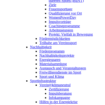
queeren Sports (BuNT)
Ziele
Frauensporttage
Qualifizierung vor Ort
WomenPowerDay
Impulsvorträge
Coachingprogramme
Arbeitstagungen
Projekt: Vielfalt in Bewegung
Fördermöglichkeiten
Teilhabe am Vereinssport
Nachhaltigkeit
Förderprogramm
Nachhaltigkeitsprojekte
Energiesparen
Materialsammlung
Austausch und Veranstaltungen
Freiwilligendienste im Sport
Sport und Klima
Sportinfrastruktur
Verein(t)klimaneutral
Zertifizierung
Impulsberatung
Infokampagne
Hilfen in der Energiekrise