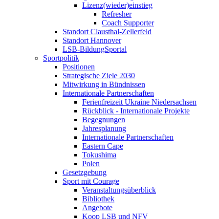
Lizenz(wieder)einstieg
Refresher
Coach Supporter
Standort Clausthal-Zellerfeld
Standort Hannover
LSB-BildungSportal
Sportpolitik
Positionen
Strategische Ziele 2030
Mitwirkung in Bündnissen
Internationale Partnerschaften
Ferienfreizeit Ukraine Niedersachsen
Rückblick - Internationale Projekte
Begegnungen
Jahresplanung
Internationale Partnerschaften
Eastern Cape
Tokushima
Polen
Gesetzgebung
Sport mit Courage
Veranstaltungsüberblick
Bibliothek
Angebote
Koop LSB und NFV