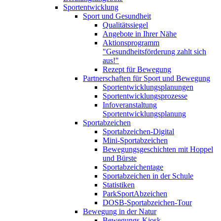
Sportentwicklung
Sport und Gesundheit
Qualitätssiegel
Angebote in Ihrer Nähe
Aktionsprogramm
"Gesundheitsförderung zahlt sich
aus!"
Rezept für Bewegung
Partnerschaften für Sport und Bewegung
Sportentwicklungsplanungen
Sportentwicklungsprozesse
Infoveranstaltung
Sportentwicklungsplanung
Sportabzeichen
Sportabzeichen-Digital
Mini-Sportabzeichen
Bewegungsgeschichten mit Hoppel
und Bürste
Sportabzeichentage
Sportabzeichen in der Schule
Statistiken
ParkSportAbzeichen
DOSB-Sportabzeichen-Tour
Bewegung in der Natur
Bewegungs-Kiosk