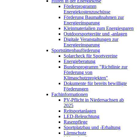
Hilfen in der Energiekrise
Förderprogramm
Energiekostenzuschüsse
Förderung Baumaßnahmen zur
Energieeinsparung
Kleinmaterialien zum Energiesparen
Outdoorsportgeräte und -anlagen
Digitale Veranstaltungen zur
Energieeinsparung
Sportstättenbauförderung
Solarcheck für Sportvereine
Energieberatung
Bundesprogramm "Richtlinie zur
Förderung von
Klimaschutzprojekten"
Dokumente für bereits bewilligte
Förderungen
Fachinformationen
PV-Pflicht in Niedersachsen ab
2025
Reitsportanlagen
LED-Beleuchtung
Rasenpflege
Sportplatzbau und -Erhaltung
Lärmschutz