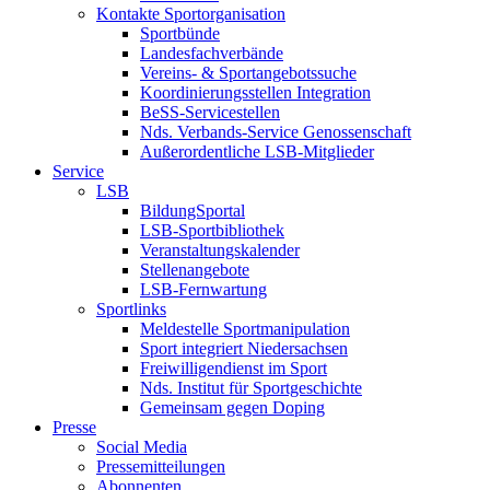
Kontakte Sportorganisation
Sportbünde
Landesfachverbände
Vereins- & Sportangebotssuche
Koordinierungsstellen Integration
BeSS-Servicestellen
Nds. Verbands-Service Genossenschaft
Außerordentliche LSB-Mitglieder
Service
LSB
BildungSportal
LSB-Sportbibliothek
Veranstaltungskalender
Stellenangebote
LSB-Fernwartung
Sportlinks
Meldestelle Sportmanipulation
Sport integriert Niedersachsen
Freiwilligendienst im Sport
Nds. Institut für Sportgeschichte
Gemeinsam gegen Doping
Presse
Social Media
Pressemitteilungen
Abonnenten