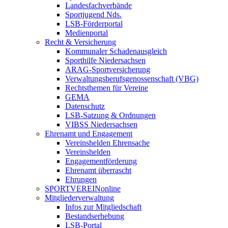
Landesfachverbände
Sportjugend Nds.
LSB-Förderportal
Medienportal
Recht & Versicherung
Kommunaler Schadenausgleich
Sporthilfe Niedersachsen
ARAG-Sportversicherung
Verwaltungsberufsgenossenschaft (VBG)
Rechtsthemen für Vereine
GEMA
Datenschutz
LSB-Satzung & Ordnungen
VIBSS Niedersachsen
Ehrenamt und Engagement
Vereinshelden Ehrensache
Vereinshelden
Engagementförderung
Ehrenamt überrascht
Ehrungen
SPORTVEREINonline
Mitgliederverwaltung
Infos zur Mitgliedschaft
Bestandserhebung
LSB-Portal