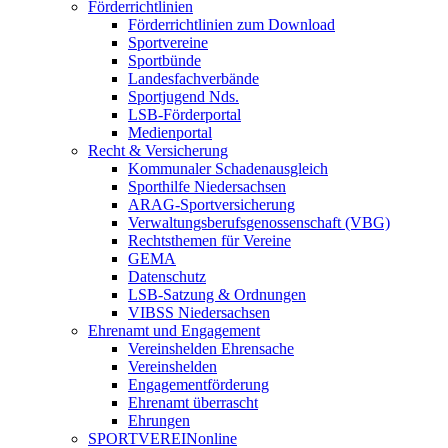
Förderrichtlinien
Förderrichtlinien zum Download
Sportvereine
Sportbünde
Landesfachverbände
Sportjugend Nds.
LSB-Förderportal
Medienportal
Recht & Versicherung
Kommunaler Schadenausgleich
Sporthilfe Niedersachsen
ARAG-Sportversicherung
Verwaltungsberufsgenossenschaft (VBG)
Rechtsthemen für Vereine
GEMA
Datenschutz
LSB-Satzung & Ordnungen
VIBSS Niedersachsen
Ehrenamt und Engagement
Vereinshelden Ehrensache
Vereinshelden
Engagementförderung
Ehrenamt überrascht
Ehrungen
SPORTVEREINonline