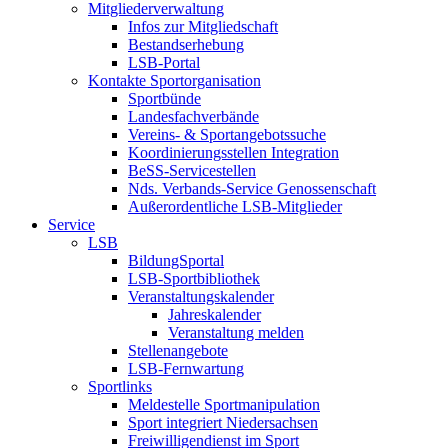
Mitgliederverwaltung
Infos zur Mitgliedschaft
Bestandserhebung
LSB-Portal
Kontakte Sportorganisation
Sportbünde
Landesfachverbände
Vereins- & Sportangebotssuche
Koordinierungsstellen Integration
BeSS-Servicestellen
Nds. Verbands-Service Genossenschaft
Außerordentliche LSB-Mitglieder
Service
LSB
BildungSportal
LSB-Sportbibliothek
Veranstaltungskalender
Jahreskalender
Veranstaltung melden
Stellenangebote
LSB-Fernwartung
Sportlinks
Meldestelle Sportmanipulation
Sport integriert Niedersachsen
Freiwilligendienst im Sport