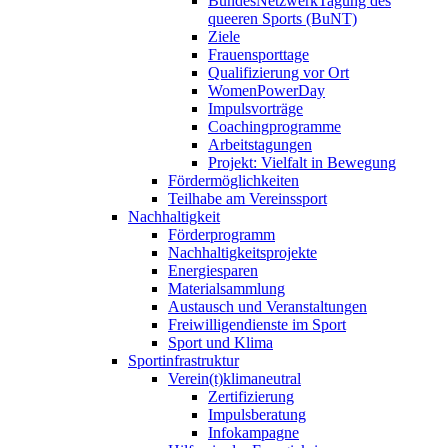
BundesNetzwerkTagung des
queeren Sports (BuNT)
Ziele
Frauensporttage
Qualifizierung vor Ort
WomenPowerDay
Impulsvorträge
Coachingprogramme
Arbeitstagungen
Projekt: Vielfalt in Bewegung
Fördermöglichkeiten
Teilhabe am Vereinssport
Nachhaltigkeit
Förderprogramm
Nachhaltigkeitsprojekte
Energiesparen
Materialsammlung
Austausch und Veranstaltungen
Freiwilligendienste im Sport
Sport und Klima
Sportinfrastruktur
Verein(t)klimaneutral
Zertifizierung
Impulsberatung
Infokampagne