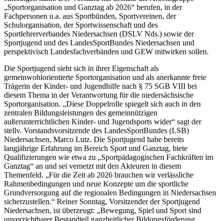
„Sportorganisation und Ganztag ab 2026“ berufen, in der
Fachpersonen u.a. aus Sportbünden, Sportvereinen, der
Schulorganisation, der Sportwissenschaft und des
Sportlehrerverbandes Niedersachsen (DSLV Nds.) sowie der
Sportjugend und des LandesSportBundes Niedersachsen und
perspektivisch Landesfachverbänden und GEW mitwirken sollen.
Die Sportjugend sieht sich in ihrer Eigenschaft als
gemeinwohlorientierte Sportorganisation und als anerkannte freie
Trägerin der Kinder- und Jugendhilfe nach § 75 SGB VIII bei
diesem Thema in der Verantwortung für die niedersächsische
Sportorganisation. „Diese Doppelrolle spiegelt sich auch in den
zentralen Bildungsleistungen des gemeinnützigen
außerunterrichtlichen Kinder- und Jugendsports wider“ sagt der
stellv. Vorstandsvorsitzende des LandesSportBundes (LSB)
Niedersachsen, Marco Lutz. Die Sportjugend habe bereits
langjährige Erfahrung im Bereich Sport und Ganztag, biete
Qualifizierungen wie etwa zu „Sportpädagogischen Fachkräften im
Ganztag“ an und sei vernetzt mit den Akteuren in diesem
Themenfeld. „Für die Zeit ab 2026 brauchen wir verlässliche
Rahmenbedingungen und neue Konzepte um die sportliche
Grundversorgung auf die regionalen Bedingungen in Niedersachsen
sicherzustellen.“ Reiner Sonntag, Vorsitzender der Sportjugend
Niedersachsen, ist überzeugt: „Bewegung, Spiel und Sport sind
unverzichtbarer Bestandteil ganzheitlicher Bildungsförderung.