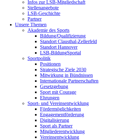
Infos zur LSB-Mitgliedschaft
Stellenangebote
LSB-Geschichte
Partner
Unsere Themen
Akademie des Sports
Bildung/Qualifizierung
Standort Clausthal-Zellerfeld
Standort Hannover
LSB-BildungSportal
Sportpolitik
Positionen
Strategische Ziele 2030
Mitwirkung in Bündnissen
Internationale Partnerschaften
Gesetzgebung
Sport mit Courage
Ehrungen
Sport- und Vereinsentwicklung
Fördermöglichkeiten
Engagementförderung
Digitalisierung
Sport als Partner
Mitgliederentwicklung
Vereinsentwicklung