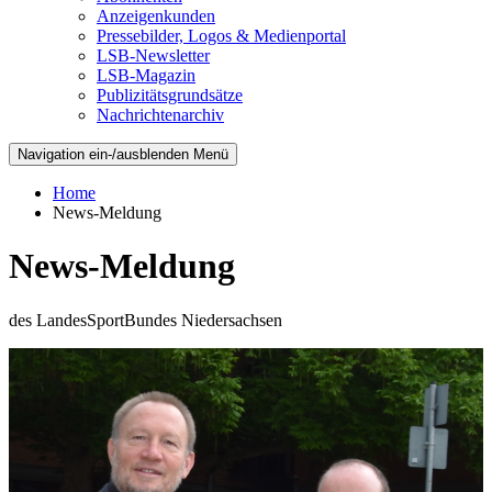
Anzeigenkunden
Pressebilder, Logos & Medienportal
LSB-Newsletter
LSB-Magazin
Publizitätsgrundsätze
Nachrichtenarchiv
Navigation ein-/ausblenden
Menü
Home
News-Meldung
News-Meldung
des LandesSportBundes Niedersachsen