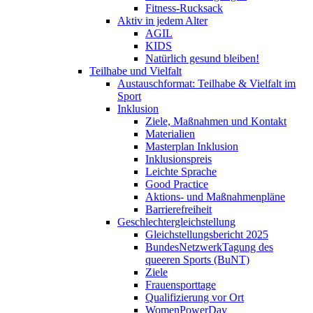
Fitness-Rucksack
Aktiv in jedem Alter
AGIL
KIDS
Natürlich gesund bleiben!
Teilhabe und Vielfalt
Austauschformat: Teilhabe & Vielfalt im
Sport
Inklusion
Ziele, Maßnahmen und Kontakt
Materialien
Masterplan Inklusion
Inklusionspreis
Leichte Sprache
Good Practice
Aktions- und Maßnahmenpläne
Barrierefreiheit
Geschlechtergleichstellung
Gleichstellungsbericht 2025
BundesNetzwerkTagung des
queeren Sports (BuNT)
Ziele
Frauensporttage
Qualifizierung vor Ort
WomenPowerDay