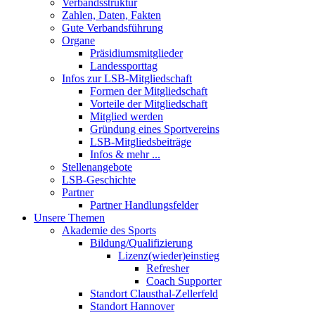
Verbandsstruktur
Zahlen, Daten, Fakten
Gute Verbandsführung
Organe
Präsidiumsmitglieder
Landessporttag
Infos zur LSB-Mitgliedschaft
Formen der Mitgliedschaft
Vorteile der Mitgliedschaft
Mitglied werden
Gründung eines Sportvereins
LSB-Mitgliedsbeiträge
Infos & mehr ...
Stellenangebote
LSB-Geschichte
Partner
Partner Handlungsfelder
Unsere Themen
Akademie des Sports
Bildung/Qualifizierung
Lizenz(wieder)einstieg
Refresher
Coach Supporter
Standort Clausthal-Zellerfeld
Standort Hannover