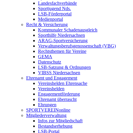
Landesfachverbände
Sportjugend Nds.
LSB-Förderportal
Medienportal
Recht & Versicherung
Kommunaler Schadenausgleich
Sporthilfe Niedersachsen
ARAG-Sportversicherung
Verwaltungsberufsgenossenschaft (VBG)
Rechtsthemen für Vereine
GEMA
Datenschutz
LSB-Satzung & Ordnungen
VIBSS Niedersachsen
Ehrenamt und Engagement
Vereinshelden Ehrensache
Vereinshelden
Engagementförderung
Ehrenamt überrascht
Ehrungen
SPORTVEREINonline
Mitgliederverwaltung
Infos zur Mitgliedschaft
Bestandserhebung
LSB-Portal