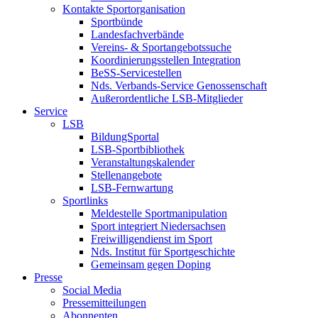
Kontakte Sportorganisation
Sportbünde
Landesfachverbände
Vereins- & Sportangebotssuche
Koordinierungsstellen Integration
BeSS-Servicestellen
Nds. Verbands-Service Genossenschaft
Außerordentliche LSB-Mitglieder
Service
LSB
BildungSportal
LSB-Sportbibliothek
Veranstaltungskalender
Stellenangebote
LSB-Fernwartung
Sportlinks
Meldestelle Sportmanipulation
Sport integriert Niedersachsen
Freiwilligendienst im Sport
Nds. Institut für Sportgeschichte
Gemeinsam gegen Doping
Presse
Social Media
Pressemitteilungen
Abonnenten