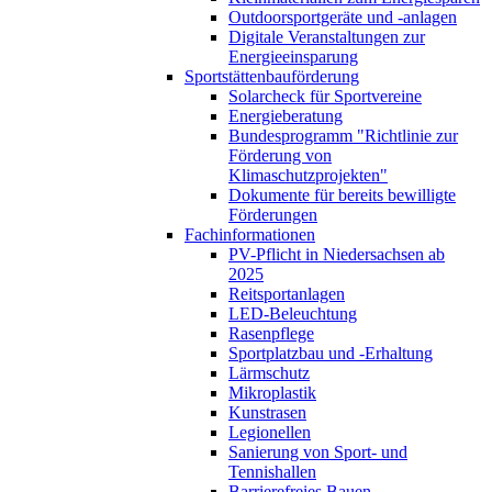
Outdoorsportgeräte und -anlagen
Digitale Veranstaltungen zur
Energieeinsparung
Sportstättenbauförderung
Solarcheck für Sportvereine
Energieberatung
Bundesprogramm "Richtlinie zur
Förderung von
Klimaschutzprojekten"
Dokumente für bereits bewilligte
Förderungen
Fachinformationen
PV-Pflicht in Niedersachsen ab
2025
Reitsportanlagen
LED-Beleuchtung
Rasenpflege
Sportplatzbau und -Erhaltung
Lärmschutz
Mikroplastik
Kunstrasen
Legionellen
Sanierung von Sport- und
Tennishallen
Barrierefreies Bauen