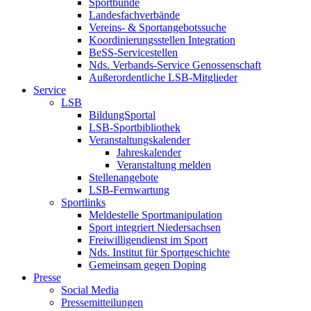
Sportbünde
Landesfachverbände
Vereins- & Sportangebotssuche
Koordinierungsstellen Integration
BeSS-Servicestellen
Nds. Verbands-Service Genossenschaft
Außerordentliche LSB-Mitglieder
Service
LSB
BildungSportal
LSB-Sportbibliothek
Veranstaltungskalender
Jahreskalender
Veranstaltung melden
Stellenangebote
LSB-Fernwartung
Sportlinks
Meldestelle Sportmanipulation
Sport integriert Niedersachsen
Freiwilligendienst im Sport
Nds. Institut für Sportgeschichte
Gemeinsam gegen Doping
Presse
Social Media
Pressemitteilungen