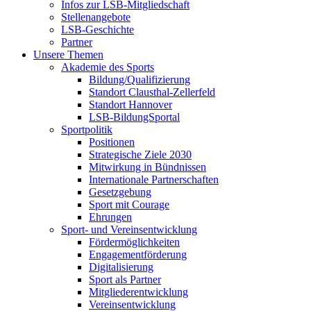
Infos zur LSB-Mitgliedschaft
Stellenangebote
LSB-Geschichte
Partner
Unsere Themen
Akademie des Sports
Bildung/Qualifizierung
Standort Clausthal-Zellerfeld
Standort Hannover
LSB-BildungSportal
Sportpolitik
Positionen
Strategische Ziele 2030
Mitwirkung in Bündnissen
Internationale Partnerschaften
Gesetzgebung
Sport mit Courage
Ehrungen
Sport- und Vereinsentwicklung
Fördermöglichkeiten
Engagementförderung
Digitalisierung
Sport als Partner
Mitgliederentwicklung
Vereinsentwicklung