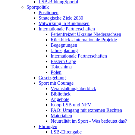
LSB-BildungSportal
Sportpolitik
Positionen
Strategische Ziele 2030
Mitwirkung in Bündnissen
Internationale Partnerschaften
Ferienfreizeit Ukraine Niedersachsen
Rückblick - Internationale Projekte
Begegnungen
Jahresplanung
Internationale Partnerschaften
Eastern Cape
Tokushima
Polen
Gesetzgebung
Sport mit Courage
Veranstaltungsüberblick
Bibliothek
Angebote
Koop LSB und NFV
FAQ: Umgang mit extremen Rechten
Materialien
Neutralität im Sport - Was bedeutet das?
Ehrungen
LSB-Ehrengabe