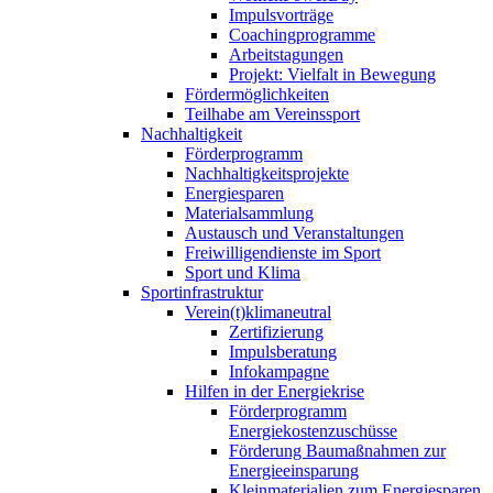
Impulsvorträge
Coachingprogramme
Arbeitstagungen
Projekt: Vielfalt in Bewegung
Fördermöglichkeiten
Teilhabe am Vereinssport
Nachhaltigkeit
Förderprogramm
Nachhaltigkeitsprojekte
Energiesparen
Materialsammlung
Austausch und Veranstaltungen
Freiwilligendienste im Sport
Sport und Klima
Sportinfrastruktur
Verein(t)klimaneutral
Zertifizierung
Impulsberatung
Infokampagne
Hilfen in der Energiekrise
Förderprogramm
Energiekostenzuschüsse
Förderung Baumaßnahmen zur
Energieeinsparung
Kleinmaterialien zum Energiesparen