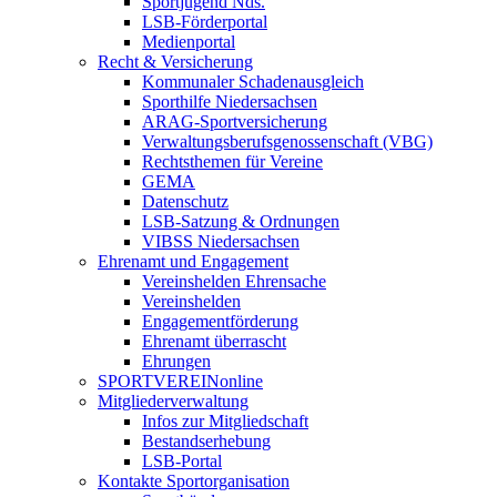
Sportjugend Nds.
LSB-Förderportal
Medienportal
Recht & Versicherung
Kommunaler Schadenausgleich
Sporthilfe Niedersachsen
ARAG-Sportversicherung
Verwaltungsberufsgenossenschaft (VBG)
Rechtsthemen für Vereine
GEMA
Datenschutz
LSB-Satzung & Ordnungen
VIBSS Niedersachsen
Ehrenamt und Engagement
Vereinshelden Ehrensache
Vereinshelden
Engagementförderung
Ehrenamt überrascht
Ehrungen
SPORTVEREINonline
Mitgliederverwaltung
Infos zur Mitgliedschaft
Bestandserhebung
LSB-Portal
Kontakte Sportorganisation