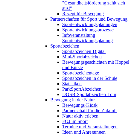
"Gesundheitsförderung zahlt sich
aus!"
Rezept für Bewegung
Partnerschaften für Sport und Bewegung
Sportentwicklungsplanungen
Sportentwicklungsprozesse
Infoveranstaltung
Sportentwicklungsplanung
Sportabzeichen
Sportabzeichen-Digital
Mini-Sportabzeichen
Bewegungsgeschichten mit Hoppel
und Bürste
Sportabzeichentage
Sportabzeichen in der Schule
Statistiken
ParkSportAbzeichen
DOSB-Sportabzeichen-Tour
Bewegung in der Natur
Bewegungs-Kiosk
Partnerschaft für die Zukunft
Natur aktiv erleben
FÖJ im Sport
Termine und Veranstaltungen
Ideen und Anregungen