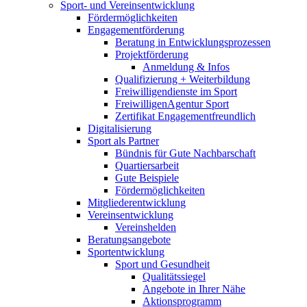
Sport- und Vereinsentwicklung
Fördermöglichkeiten
Engagementförderung
Beratung in Entwicklungsprozessen
Projektförderung
Anmeldung & Infos
Qualifizierung + Weiterbildung
Freiwilligendienste im Sport
FreiwilligenAgentur Sport
Zertifikat Engagementfreundlich
Digitalisierung
Sport als Partner
Bündnis für Gute Nachbarschaft
Quartiersarbeit
Gute Beispiele
Fördermöglichkeiten
Mitgliederentwicklung
Vereinsentwicklung
Vereinshelden
Beratungsangebote
Sportentwicklung
Sport und Gesundheit
Qualitätssiegel
Angebote in Ihrer Nähe
Aktionsprogramm